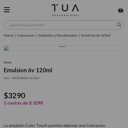
¿Qué estás buscando?
Coloracion
Oxidantes y Decolorantes
Emulsion 6v 120ml
TÉRMINOS MÁS BUSCADOS
1
.
wella
2
.
sow
Wella
Emulsion 6v 120ml
3
.
farmavita
:
CRCEM0081131464
4
.
shampoo
5
.
cepillo
$
3290
6
.
gama
1
cuotas de
$
3290
7
.
secador
8
.
loreal
La emulsión Color Touch permite elaborar una Coloracion