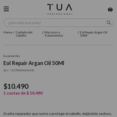
¿Qué estás buscando?
Cuidado del
Máscaras y
Eol Repair Argan Oil
TÉRMINOS MÁS BUSCADOS
Cabello
Tratamientos
50Ml
1
.
wella
2
.
sow
Essential Oils
Eol Repair Argan Oil 50Ml
3
.
farmavita
:
CCCTR0000000441
4
.
shampoo
5
.
cepillo
$
10
.
490
6
.
gama
1
cuotas de
$
10
.
490
7
.
secador
8
.
loreal
Aceite reparador que nutre y protege el cabello, dejándolo sedoso,