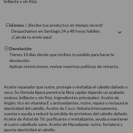
brillante y sin frizz.
9
.
acondicionador
10
.
protector térmico
Envíos
/ ¡Recibe tus productos en tiempo record!
Despachamos en Santiago 24 a 48 horas hábiles.
¡Calcula tu envío aquí!
Devolución
Tienes 10 días desde que recibes tu pedido para hacer la
devolución.
Aplican restricciones, revisar nuestras politicas de retracto.
Aceite reparador que nutre, protege y revitaliza el cabello dañado o
seco. Su fórmula ligera penetra la fibra capilar dejando un acabado
sedoso, brillante y sin frizz. Ingredientes principales: Aceite de
Argán: rico en vitamina E y antioxidantes, nutre, repara y restaura la
elasticidad del cabello. Aceite de Coco: hidrata intensamente,
suaviza y ayuda a reducir la pérdida de proteínas del cabello dañado.
Aceite de Árbol de Té: purificante y revitalizante, ayuda a mantener
el cuero cabelludo sano. Aceite de Macadamia: nutre, fortalece y
aporta elasticidad al cabello.