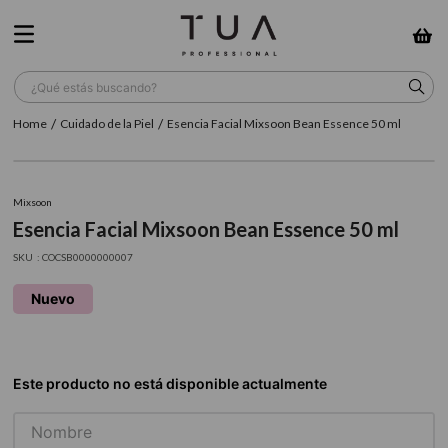
¿Qué estás buscando?
Cuidado de la Piel
Esencia Facial Mixsoon Bean Essence 50 ml
TÉRMINOS MÁS BUSCADOS
1
.
wella
Mixsoon
2
.
sow
Esencia Facial Mixsoon Bean Essence 50 ml
3
.
farmavita
:
COCSB0000000007
4
.
shampoo
Nuevo
5
.
cepillo
6
.
gama
7
.
secador
8
.
loreal