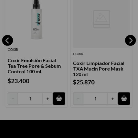
COXIR
COXIR
Coxir Emulsión Facial
Coxir Limpiador Facial
Tea Tree Pore & Sebum
TXA Mucin Pore Mask
Control 100 ml
120 ml
$
23
.
400
$
25
.
870
－
＋
－
＋