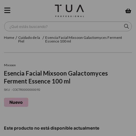
¿Qué estás buscando?
Cuidado de la
Esencia Facial Mixsoon Galactomyces Ferment
TÉRMINOS MÁS BUSCADOS
Piel
Essence 100 ml
1
.
wella
2
.
sow
Mixsoon
Esencia Facial Mixsoon Galactomyces
3
.
farmavita
Ferment Essence 100 ml
4
.
shampoo
:
COCTR0000000092
5
.
cepillo
Nuevo
6
.
gama
7
.
secador
8
.
loreal