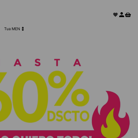
Tua MEN 💈