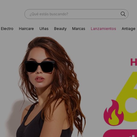
¿Qué estás buscando?
Electro
Haircare
Uñas
Beauty
Marcas
Lanzamientos
Antiage
ÁS BUSCADOS
ador