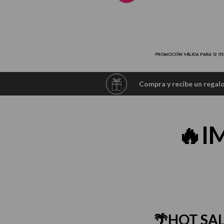
10
.
protector 
Compra y recibe un regal
🔥I
🌴HOT SAL