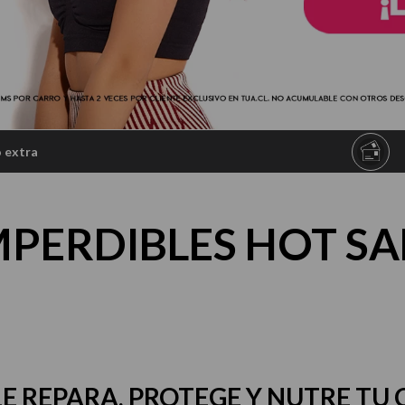
térmico
o extra
MPERDIBLES HOT SA
E REPARA, PROTEGE Y NUTRE TU