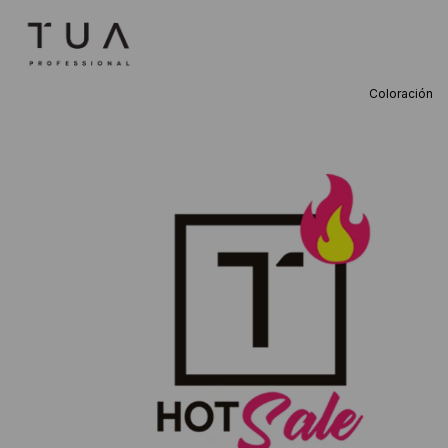
Coloración
TÉRMINOS M
1
.
wella
2
.
sow
3
.
farmavita
4
.
shampoo
5
.
cepillo
6
.
gama
7
.
secador
8
.
loreal
9
.
acondicion