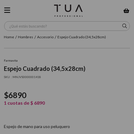
¿Qué estás buscando?
Hombres
Accesorio
Espejo Cuadrado (34,5x28cm)
TÉRMINOS MÁS BUSCADOS
1
.
wella
Farmavita
2
.
sow
Espejo Cuadrado (34,5x28cm)
3
.
farmavita
:
MNJVS0000001418
4
.
shampoo
$
6890
5
.
cepillo
1
cuotas de
$
6890
6
.
gama
7
.
secador
Espejo de mano para uso peluquero
8
.
loreal