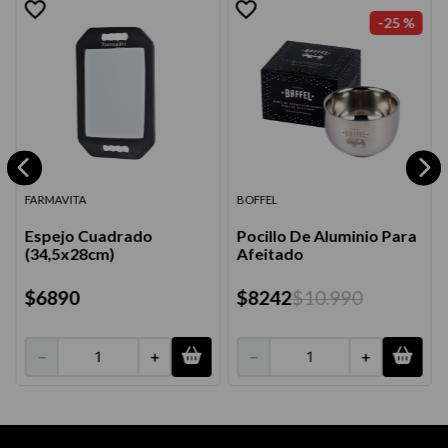
-
25 %
FARMAVITA
BOFFEL
Espejo Cuadrado
Pocillo De Aluminio Para
(34,5x28cm)
Afeitado
$
6890
$
8242
$
10
.
990
－
＋
－
＋