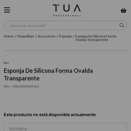
¿Qué estás buscando?
Maquillaje
Accesorios
Esponja
Esponja De Silicona Forma
TÉRMINOS MÁS BUSCADOS
Ovalda Transparente
1
.
wella
2
.
sow
Bys
Esponja De Silicona Forma Ovalda
3
.
farmavita
Transparente
4
.
shampoo
:
COCCA0000000361
5
.
cepillo
6
.
gama
7
.
secador
8
.
loreal