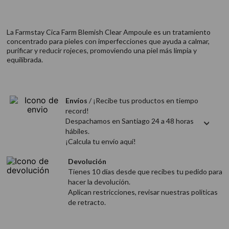
9
.
acondicionador
10
.
protector térmico
La Farmstay Cica Farm Blemish Clear Ampoule es un tratamiento
concentrado para pieles con imperfecciones que ayuda a calmar,
purificar y reducir rojeces, promoviendo una piel más limpia y
equilibrada.
Envíos
/ ¡Recibe tus productos en tiempo
record!
Despachamos en Santiago 24 a 48 horas
hábiles.
¡Calcula tu envío aquí!
Devolución
Tienes 10 días desde que recibes tu pedido para
hacer la devolución.
Aplican restricciones, revisar nuestras politicas
de retracto.