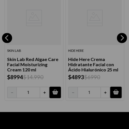
SKIN LAB
HIDE HERE
Skin Lab Red Algae Care
Hide Here Crema
Facial Moisturizing
Hidratante Facial con
Cream 120 ml
Ácido Hialurónico 25 ml
$
8994
$
14
.
990
$
4893
$
6990
－
＋
－
＋