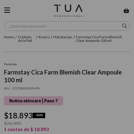
¿Qué estás buscando?
Cuidado
Rostro
Hidratacion
Farmstay Cica Farm Blemish
TÉRMINOS MÁS BUSCADOS
de la Piel
Clear Ampoule 100 ml
1
.
wella
2
.
sow
Farmstay
Farmstay Cica Farm Blemish Clear Ampoule
3
.
farmavita
100 ml
4
.
shampoo
:
CCCTR0000000478
5
.
cepillo
Rutina skincare | Paso 7
6
.
gama
$
18
.
893
-
30%
7
.
secador
$
26
.
990
8
.
loreal
1
cuotas de
$
18
.
893