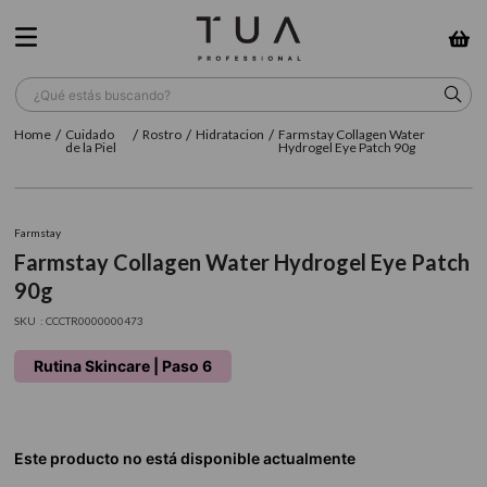
¿Qué estás buscando?
Cuidado
Rostro
Hidratacion
Farmstay Collagen Water
TÉRMINOS MÁS BUSCADOS
de la Piel
Hydrogel Eye Patch 90g
1
.
wella
2
.
sow
Farmstay
Farmstay Collagen Water Hydrogel Eye Patch
3
.
farmavita
90g
4
.
shampoo
:
CCCTR0000000473
5
.
cepillo
Rutina Skincare | Paso 6
6
.
gama
7
.
secador
8
.
loreal