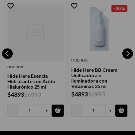
-
30 %
HIDE HERE
HIDE HERE
Hide Here BB Cream
Unificadora e
Hide Here Esencia
Iluminadora con
Hidratante con Ácido
Vitaminas 25 ml
Hialurónico 25 ml
$
4893
$
6990
$
4893
$
6990
－
＋
－
＋