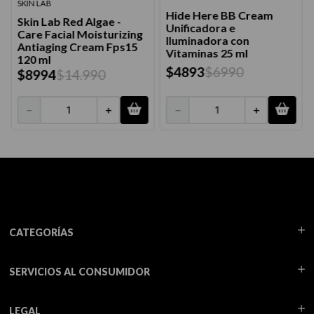
SKIN LAB
Hide Here BB Cream
Skin Lab Red Algae -
Unificadora e
Care Facial Moisturizing
Iluminadora con
Antiaging Cream Fps15
Vitaminas 25 ml
120 ml
$
4893
$
6990
$
8994
$
14
.
990
－
＋
－
＋
CATEGORÍAS
SERVICIOS AL CONSUMIDOR
LEGAL