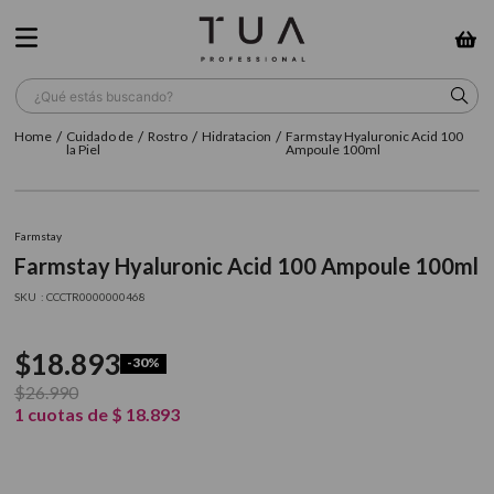
¿Qué estás buscando?
Cuidado de
Rostro
Hidratacion
Farmstay Hyaluronic Acid 100
TÉRMINOS MÁS BUSCADOS
la Piel
Ampoule 100ml
1
.
wella
2
.
sow
Farmstay
Farmstay Hyaluronic Acid 100 Ampoule 100ml
3
.
farmavita
:
CCCTR0000000468
4
.
shampoo
5
.
cepillo
$
18
.
893
-
30%
6
.
gama
$
26
.
990
1
cuotas de
$
18
.
893
7
.
secador
8
.
loreal