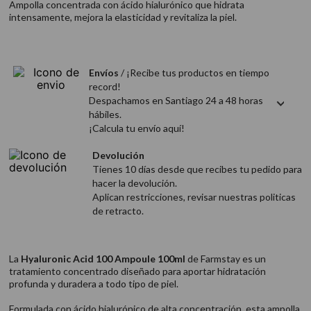
Ampolla concentrada con ácido hialurónico que hidrata
9
.
acondicionador
intensamente, mejora la elasticidad y revitaliza la piel.
10
.
protector térmico
Envíos
/ ¡Recibe tus productos en tiempo
record!
Despachamos en Santiago 24 a 48 horas
hábiles.
¡Calcula tu envío aquí!
Devolución
Tienes 10 días desde que recibes tu pedido para
hacer la devolución.
Aplican restricciones, revisar nuestras politicas
de retracto.
La
Hyaluronic Acid 100 Ampoule 100ml
de Farmstay es un
tratamiento concentrado diseñado para aportar hidratación
profunda y duradera a todo tipo de piel.
Formulada con ácido hialurónico de alta concentración, esta ampolla