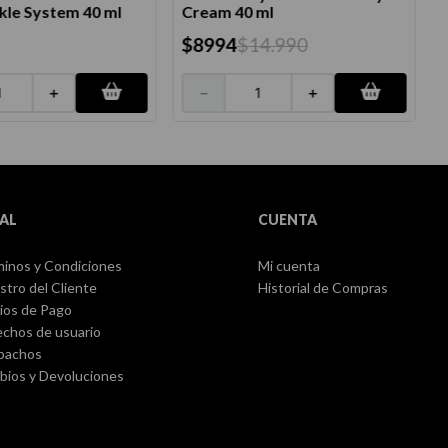
kle System 40 ml
Cream 40 ml
$
8994
$
14
.
990
＋
－
＋
AL
CUENTA
inos y Condiciones
Mi cuenta
stro del Cliente
Historial de Compras
ios de Pago
chos de usuario
pachos
ios y Devoluciones