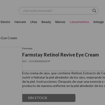
¿Qué estás buscando?
Electro
Haircare
Uñas
Beauty
Marcas
Lanzamientos
Antiage
ÁS BUSCADOS
e Eye Cream
Farmstay
Farmstay Retinol Revive Eye Cream
:
CCCCR0000000097
Esta crema de ojos, que contiene Retinol, Extracto de Cen
nutrir e hidratar la piel alrededor de los ojos, mejorando
de la piel. Instrucciones: Después de usar una esencia o 
producto de manera uniforme en la piel alrededor de los 
SIN STOCK
ador