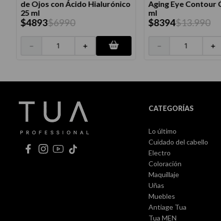
de Ojos con Ácido Hialurónico
Aging Eye Contour 
25 ml
ml
$
4893
$
6990
$
8394
$
13
.
990
－
＋
－
＋
CATEGORÍAS
Lo último
Cuidado del cabello
Electro
Coloración
Maquillaje
Uñas
Muebles
Antiage Tua
Tua MEN