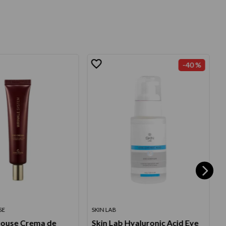
-
40 %
SE
SKIN LAB
B
House Crema de
Skin Lab Hyaluronic Acid Eye