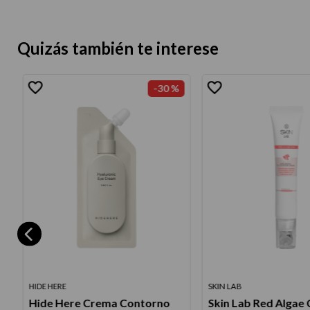
Quizás también te interese
-
30 %
HIDE HERE
SKIN LAB
Hide Here Crema Contorno
Skin Lab Red Algae 