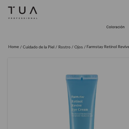
Coloración
TÉRMINOS M
1
.
wella
Farmstay Retinol Reviv
Cuidado de la Piel
Rostro
Ojos
2
.
sow
3
.
farmavita
4
.
shampoo
5
.
cepillo
6
.
gama
7
.
secador
8
.
loreal
9
.
acondicion