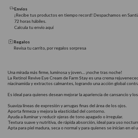
Envíos
¡Recibe tus productos en tiempo record! Despachamos en Santi
72 horas hábiles.
Calcula tu envio aquí
Regalos
Revisa tu carrito, por regalos sorpresa
Una mirada más firme, luminosa y joven… ¡noche tras noche!
La Retinol Revive Eye Cream de Farm Stay es una crema rejuvenecedora
niacinamida y extractos calmantes, logrando una acción global contra l
Es ideal para quienes desean mejorar la apariencia de cansancio y los
Suaviza líneas de expresión y arrugas finas del área de los ojos.
Aporta firmeza y mejora la elasticidad del contorno.
Ayuda a iluminar y reducir ojeras de tono apagado o irregular.
Textura suave y nutritiva, de rápida absorción, ideal para uso noctur
Apta para piel madura, seca o normal y para quienes se inician en el u