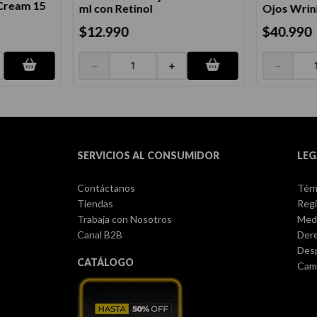
Cream 15
ml con Retinol
Ojos Wrin
$
12
.
990
$
40
.
990
－
＋
－
SERVICIOS AL CONSUMIDOR
LEG
Contáctanos
Térm
Tiendas
Regi
Trabaja con Nosotros
Med
Canal B2B
Dere
Des
CATÁLOGO
Camb