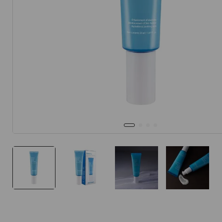
10
.
protector 