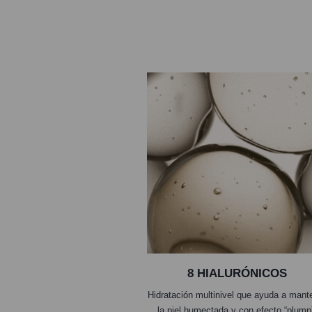
8 HIALURÓNICOS
Hidratación multinivel que ayuda a mant
la piel humectada y con efecto “plump