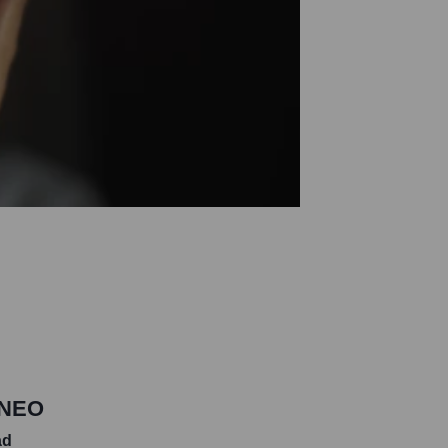
ÁNEO
ad