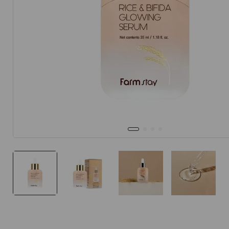
10
.
protector 