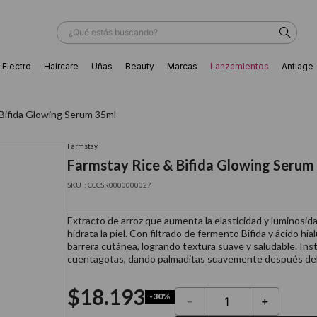
¿Qué estás buscando?
Electro
Haircare
Uñas
Beauty
Marcas
Lanzamientos
Antiage
ÁS BUSCADOS
Bifida Glowing Serum 35ml
Farmstay
Farmstay Rice & Bifida Glowing Serum
:
CCCSR0000000027
Extracto de arroz que aumenta la elasticidad y luminosid
hidrata la piel. Con filtrado de fermento Bifida y ácido hial
barrera cutánea, logrando textura suave y saludable. Inst
cuentagotas, dando palmaditas suavemente después del 
$
18
.
193
-
30%
－
＋
ador