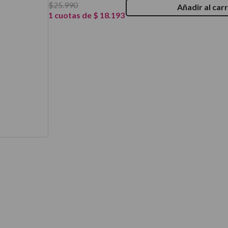
$
25
.
990
Añadir al carr
térmico
1
cuotas de
$
18
.
193