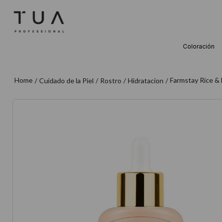
Coloración
TÉRMINOS M
1
.
wella
Farmstay Rice & 
Cuidado de la Piel
Rostro
Hidratacion
2
.
sow
3
.
farmavita
4
.
shampoo
5
.
cepillo
6
.
gama
7
.
secador
8
.
loreal
9
.
acondicion