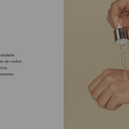
aludable.
ón de confort.
tura.
onstante.