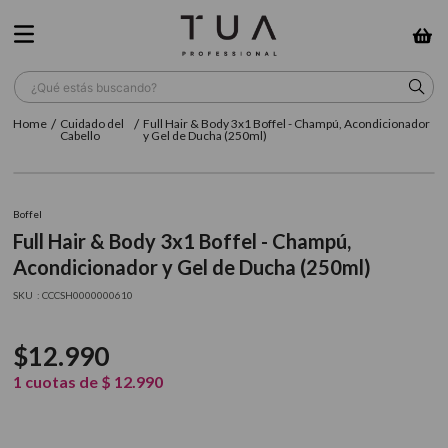
¿Qué estás buscando?
Cuidado del
Full Hair & Body 3x1 Boffel - Champú, Acondicionador
TÉRMINOS MÁS BUSCADOS
Cabello
y Gel de Ducha (250ml)
1
.
wella
2
.
sow
Boffel
Full Hair & Body 3x1 Boffel - Champú,
3
.
farmavita
Acondicionador y Gel de Ducha (250ml)
4
.
shampoo
:
CCCSH0000000610
5
.
cepillo
$
12
.
990
6
.
gama
1
cuotas de
$
12
.
990
7
.
secador
8
.
loreal