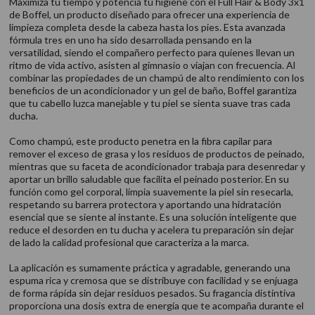
Maximiza tu tiempo y potencia tu higiene con el Full Hair & Body 3x1
de Boffel, un producto diseñado para ofrecer una experiencia de
limpieza completa desde la cabeza hasta los pies. Esta avanzada
fórmula tres en uno ha sido desarrollada pensando en la
versatilidad, siendo el compañero perfecto para quienes llevan un
ritmo de vida activo, asisten al gimnasio o viajan con frecuencia. Al
combinar las propiedades de un champú de alto rendimiento con los
beneficios de un acondicionador y un gel de baño, Boffel garantiza
que tu cabello luzca manejable y tu piel se sienta suave tras cada
ducha.
Como champú, este producto penetra en la fibra capilar para
remover el exceso de grasa y los residuos de productos de peinado,
mientras que su faceta de acondicionador trabaja para desenredar y
aportar un brillo saludable que facilita el peinado posterior. En su
función como gel corporal, limpia suavemente la piel sin resecarla,
respetando su barrera protectora y aportando una hidratación
esencial que se siente al instante. Es una solución inteligente que
reduce el desorden en tu ducha y acelera tu preparación sin dejar
de lado la calidad profesional que caracteriza a la marca.
La aplicación es sumamente práctica y agradable, generando una
espuma rica y cremosa que se distribuye con facilidad y se enjuaga
de forma rápida sin dejar residuos pesados. Su fragancia distintiva
proporciona una dosis extra de energía que te acompaña durante el