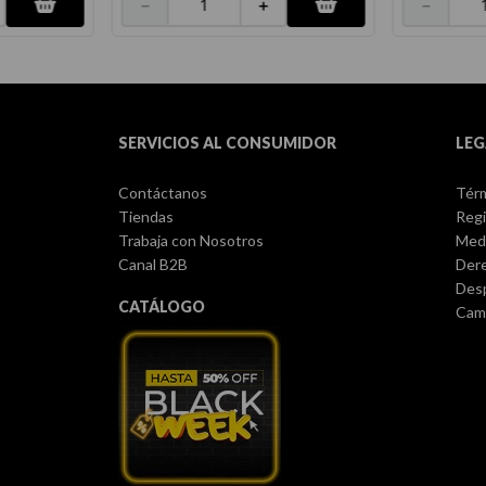
－
－
＋
SERVICIOS AL CONSUMIDOR
LEG
Contáctanos
Térm
Tiendas
Regi
Trabaja con Nosotros
Med
Canal B2B
Dere
Des
CATÁLOGO
Camb