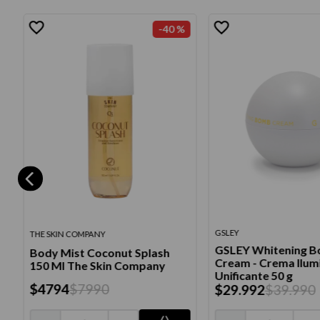
-
40 %
GSLEY
THE SKIN COMPANY
GSLEY Whitening 
Body Mist Coconut Splash
Cream - Crema Ilum
150 Ml The Skin Company
Unificante 50 g
$
4794
$
7990
$
29
.
992
$
39
.
990