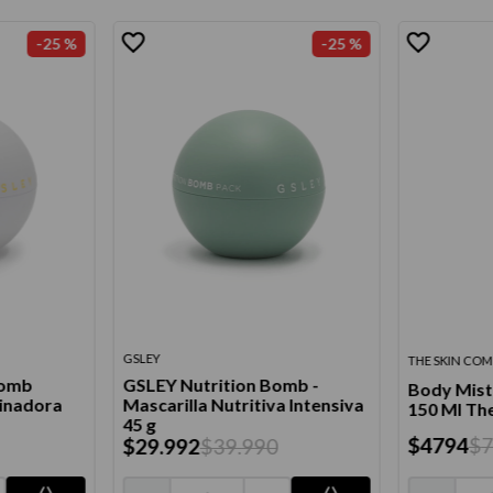
-
25 %
-
25 %
GSLEY
THE SKIN CO
Bomb
GSLEY Nutrition Bomb -
Body Mist 
inadora
Mascarilla Nutritiva Intensiva
150 Ml Th
45 g
$
4794
$
$
29
.
992
$
39
.
990