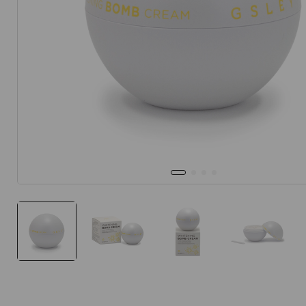
10
.
protector 