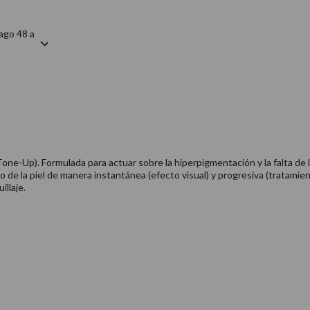
ago 48 a
Tone-Up). Formulada para actuar sobre la hiperpigmentación y la falta de 
o de la piel de manera instantánea (efecto visual) y progresiva (tratamien
illaje.