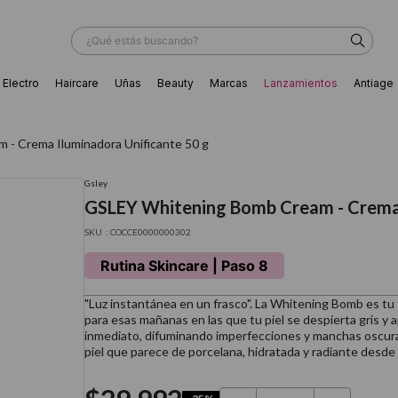
¿Qué estás buscando?
Electro
Haircare
Uñas
Beauty
Marcas
Lanzamientos
Antiage
ÁS BUSCADOS
- Crema Iluminadora Unificante 50 g
Gsley
GSLEY Whitening Bomb Cream - Crema 
:
COCCE0000000302
Rutina Skincare | Paso 8
"Luz instantánea en un frasco". La Whitening Bomb es tu f
para esas mañanas en las que tu piel se despierta gris y
inmediato, difuminando imperfecciones y manchas oscuras.
piel que parece de porcelana, hidratada y radiante desde l
ador