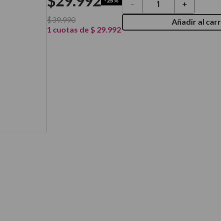
$
29
.
992
-
25%
－
＋
térmico
$
39
.
990
Añadir al carr
1
cuotas de
$
29
.
992