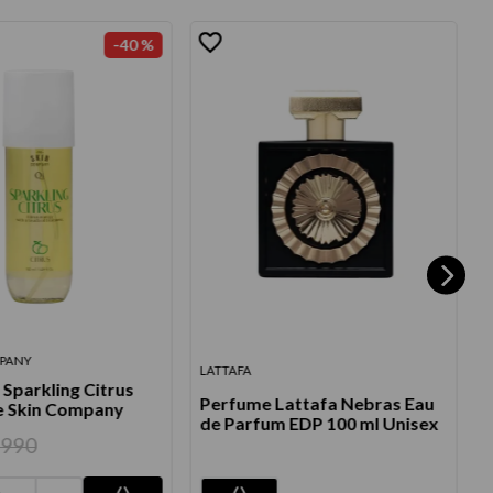
-
40 %
MPANY
L
LATTAFA
Sparkling Citrus
P
Perfume Lattafa Nebras Eau
e Skin Company
de Parfum EDP 100 ml Unisex
7990