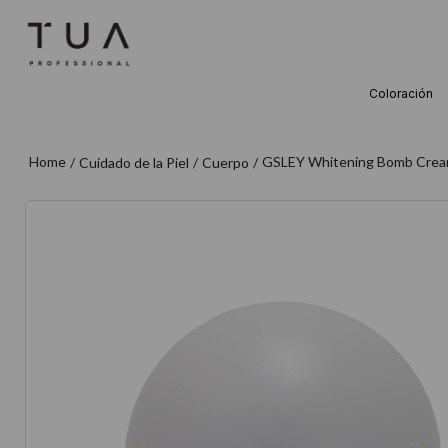
Coloración
TÉRMINOS M
1
.
wella
GSLEY Whitening Bomb Cream 
Cuidado de la Piel
Cuerpo
2
.
sow
3
.
farmavita
4
.
shampoo
5
.
cepillo
6
.
gama
7
.
secador
8
.
loreal
9
.
acondicion