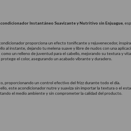
condicionador Instantáneo Suavizante y Nutritivo sin Enjuague
, es
condicionador proporciona un efecto tonificante y rejuvenecedor, inspirad
llo al instante, dejando tu melena suave y libre de nudos con una aplicació
como un relleno de juventud para el cabello, mejorando su textura y vita
 protege el color, asegurando un acabado vibrante y duradero.
, proporcionando un control efectivo del frizz durante todo el día.
lo, este acondicionador nutre y suaviza sin importar la textura o el esta
ando el medio ambiente y sin comprometer la calidad del producto.