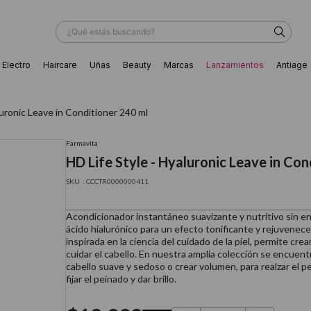
¿Qué estás buscando?
Electro
Haircare
Uñas
Beauty
Marcas
Lanzamientos
Antiage
ÁS BUSCADOS
luronic Leave in Conditioner 240 ml
Farmavita
HD Life Style - Hyaluronic Leave in Con
:
CCCTR0000000411
Acondicionador instantáneo suavizante y nutritivo sin e
ácido hialurónico para un efecto tonificante y rejuvenece
inspirada en la ciencia del cuidado de la piel, permite crea
cuidar el cabello. En nuestra amplia colección se encuen
cabello suave y sedoso o crear volumen, para realzar el pe
fijar el peinado y dar brillo.
ador