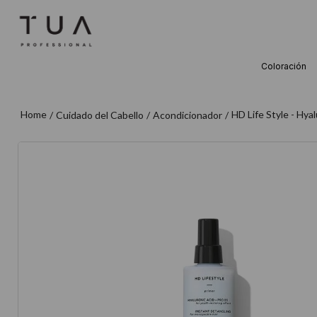
Coloración
TÉRMINOS M
1
.
wella
HD Life Style - Hya
Cuidado del Cabello
Acondicionador
2
.
sow
3
.
farmavita
4
.
shampoo
5
.
cepillo
6
.
gama
7
.
secador
8
.
loreal
9
.
acondicion