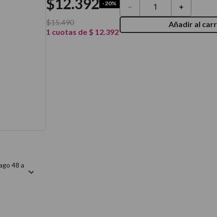
$
12
.
392
-
20%
－
＋
térmico
$
15
.
490
Añadir al carr
1
cuotas de
$
12
.
392
ago 48 a