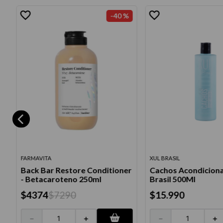
-
40 %
FARMAVITA
XUL BRASIL
Back Bar Restore Conditioner
Cachos Acondiciona
- Betacaroteno 250ml
Brasil 500Ml
$
4374
$
7290
$
15
.
990
－
＋
－
＋