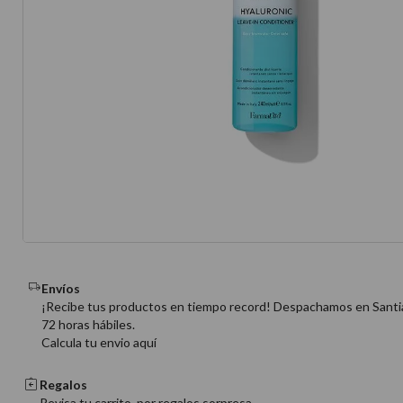
10
.
protector 
Envíos
¡Recibe tus productos en tiempo record! Despachamos en Santi
72 horas hábiles.
Calcula tu envio aquí
Regalos
Revisa tu carrito, por regalos sorpresa