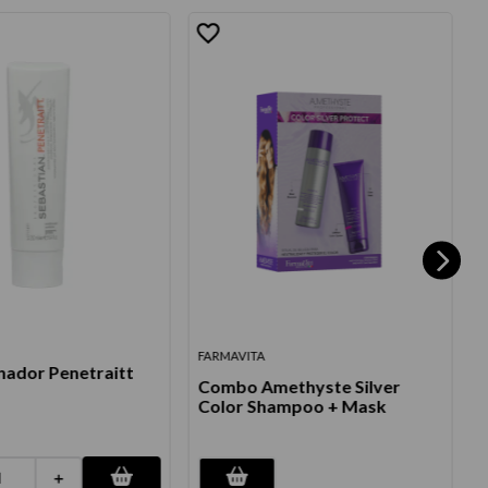
FARMAVITA
S
nador Penetraitt
Combo Amethyste Silver
Color Shampoo + Mask
＋