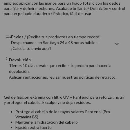
empleo: aplicar con las manos para un fijado total o con los dedos
9
.
acondicionador
para fijar y definir mechones. Acabado brillante/ Definición y control
10
.
protector térmico
para un peinado duradero / Práctico, fácil de usar
Envíos
/ ¡Recibe tus productos en tiempo record!
Despachamos en Santiago 24 a 48 horas hábiles.
¡Calcula tu envío aquí!
Devolución
Tienes 10 días desde que recibes tu pedido para hacer la
devolución.
Aplican restricciones, revisar nuestras politicas de retracto.
Gel de fijación extrema con filtro UV y Pantenol para reforzar, nutrir
y proteger el cabello. Esculpe y no deja residuos.
Protege al cabello de los rayos solares Pantenol (Pro
Vitamina B5)
Mantiene la hidratación del cabello
Fijación extra fuerte