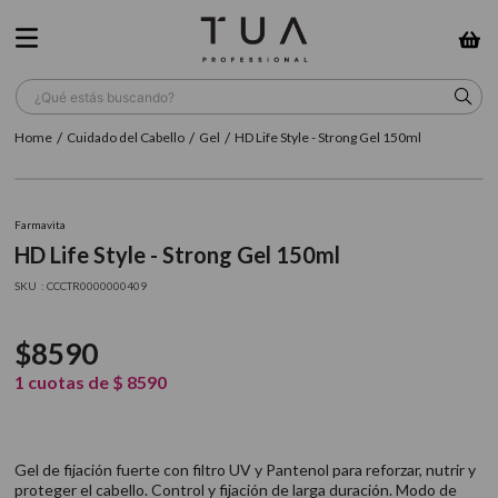
¿Qué estás buscando?
Cuidado del Cabello
Gel
HD Life Style - Strong Gel 150ml
TÉRMINOS MÁS BUSCADOS
1
.
wella
Farmavita
2
.
sow
HD Life Style - Strong Gel 150ml
3
.
farmavita
:
CCCTR0000000409
4
.
shampoo
$
8590
5
.
cepillo
1
cuotas de
$
8590
6
.
gama
7
.
secador
Gel de fijación fuerte con filtro UV y Pantenol para reforzar, nutrir y
8
.
loreal
proteger el cabello. Control y fijación de larga duración. Modo de