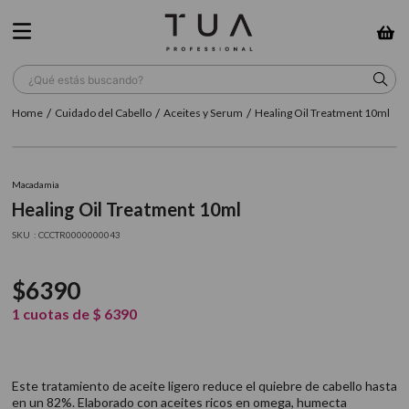
¿Qué estás buscando?
Cuidado del Cabello
Aceites y Serum
Healing Oil Treatment 10ml
TÉRMINOS MÁS BUSCADOS
1
.
wella
Macadamia
2
.
sow
Healing Oil Treatment 10ml
3
.
farmavita
:
CCCTR0000000043
4
.
shampoo
$
6390
5
.
cepillo
1
cuotas de
$
6390
6
.
gama
7
.
secador
Este tratamiento de aceite ligero reduce el quiebre de cabello hasta
8
.
loreal
en un 82%. Elaborado con aceites ricos en omega, humecta