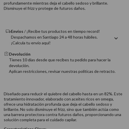
profundamente mientras deja el cabello sedoso y brillante.
9
.
acondicionador
Disminuye el frizz y protege de futuros daños.
10
.
protector térmico
Envíos
/ ¡Recibe tus productos en tiempo record!
Despachamos en Santiago 24 a 48 horas hábiles.
¡Calcula tu envío aquí!
Devolución
Tienes 10 días desde que recibes tu pedido para hacer la
devolución.
Aplican restricciones, revisar nuestras politicas de retracto.
Diseñado para reducir el quiebre del cabello hasta en un 82%. Este
tratamiento innovador, elaborado con aceites ricos en omega,
ofrece una hidratación profunda que deja el cabello sedoso y
brillante. No solo disminuye el frizz, sino que también actúa como
una barrera protectora contra futuros daños, proporcionando una
solución completa para el cuidado capilar.
Características Clave: