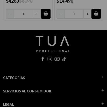
$
4263
$
6090
$
14
.
490
－
＋
－
＋
CATEGORÍAS
SERVICIOS AL CONSUMIDOR
LEGAL