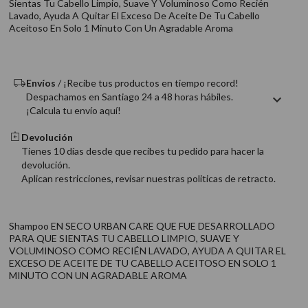
Sientas Tu Cabello Limpio, Suave Y Voluminoso Como Recién
9
.
acondicionador
Lavado, Ayuda A Quitar El Exceso De Aceite De Tu Cabello
Aceitoso En Solo 1 Minuto Con Un Agradable Aroma
10
.
protector térmico
Envíos
/ ¡Recibe tus productos en tiempo record!
Despachamos en Santiago 24 a 48 horas hábiles.
¡Calcula tu envío aquí!
Devolución
Tienes 10 días desde que recibes tu pedido para hacer la
devolución.
Aplican restricciones, revisar nuestras politicas de retracto.
Shampoo EN SECO URBAN CARE QUE FUE DESARROLLADO
PARA QUE SIENTAS TU CABELLO LIMPIO, SUAVE Y
VOLUMINOSO COMO RECIÉN LAVADO, AYUDA A QUITAR EL
EXCESO DE ACEITE DE TU CABELLO ACEITOSO EN SOLO 1
MINUTO CON UN AGRADABLE AROMA