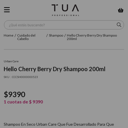
¿Qué estás buscando?
Cuidado del
Shampoo
Hello Cherry Berry Dry Shampoo
TÉRMINOS MÁS BUSCADOS
Cabello
200ml
1
.
wella
2
.
sow
Urban Care
Hello Cherry Berry Dry Shampoo 200ml
3
.
farmavita
:
CCCSH0000000523
4
.
shampoo
5
.
cepillo
$
9390
6
.
gama
1
cuotas de
$
9390
7
.
secador
8
.
loreal
Shampoo En Seco Urban Care Que Fue Desarrollado Para Que