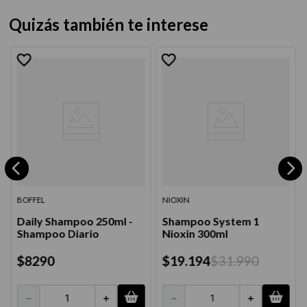
Quizás también te interese
BOFFEL
NIOXIN
Daily Shampoo 250ml -
Shampoo System 1
Shampoo Diario
Nioxin 300ml
$
8290
$
19
.
194
$
31
.
990
－
＋
－
＋