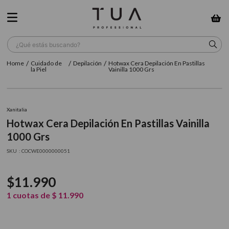
¿Qué estás buscando?
Cuidado de
Depilación
Hotwax Cera Depilación En Pastillas
TÉRMINOS MÁS BUSCADOS
la Piel
Vainilla 1000 Grs
1
.
wella
2
.
sow
Xanitalia
Hotwax Cera Depilación En Pastillas Vainilla
3
.
farmavita
1000 Grs
4
.
shampoo
:
COCWE0000000051
5
.
cepillo
$
11
.
990
6
.
gama
1
cuotas de
$
11
.
990
7
.
secador
8
.
loreal