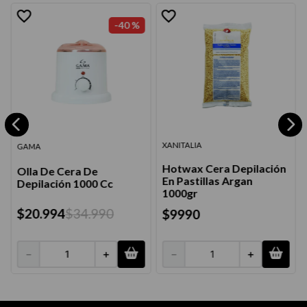
-
40 %
XANITALIA
GAMA
Hotwax Cera Depilación
Olla De Cera De
En Pastillas Argan
Depilación 1000 Cc
1000gr
$
20
.
994
$
34
.
990
$
9990
－
＋
－
＋