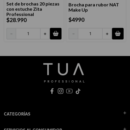
Set de brochas 20 piezas
Brocha para rubor NAT
con estuche Zita
Make Up
Professional
$
4990
$
28
.
990
－
＋
－
＋
CATEGORÍAS