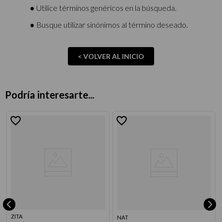
9
.
acondicionador
● Utilice términos genéricos en la búsqueda.
10
.
protector térmico
● Busque utilizar sinónimos al término deseado.
< VOLVER AL INICIO
Podría interesarte...
ZITA
NAT