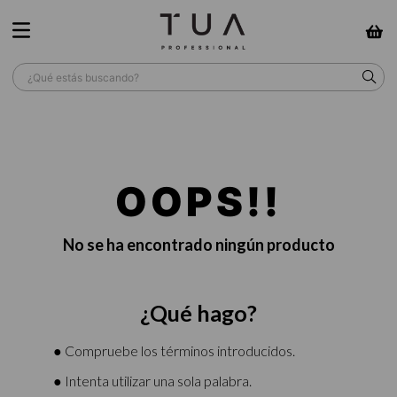
¿Qué estás buscando?
TÉRMINOS MÁS BUSCADOS
1
.
wella
OOPS!!
2
.
sow
3
.
farmavita
No se ha encontrado ningún producto
4
.
shampoo
5
.
cepillo
¿Qué hago?
6
.
gama
7
.
secador
● Compruebe los términos introducidos.
8
.
loreal
● Intenta utilizar una sola palabra.