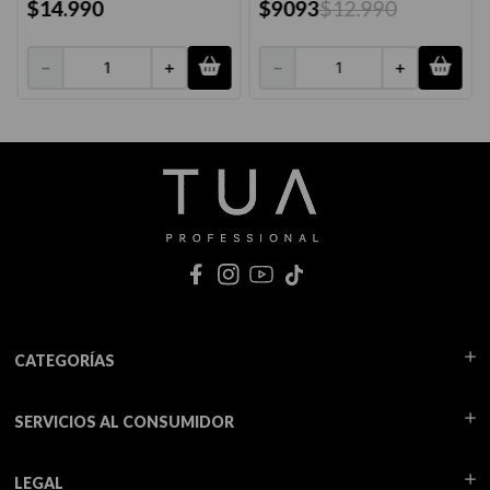
$
14
.
990
$
9093
$
12
.
990
－
＋
－
＋
CATEGORÍAS
SERVICIOS AL CONSUMIDOR
LEGAL