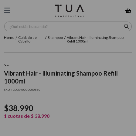
¿Qué estás buscando?
Cuidado del
Shampoo
Vibrant Hair - Illuminating Shampoo
TÉRMINOS MÁS BUSCADOS
Cabello
Refill 1000ml
1
.
wella
2
.
sow
Sow
Vibrant Hair - Illuminating Shampoo Refill
3
.
farmavita
1000ml
4
.
shampoo
:
CCCSH0000000560
5
.
cepillo
$
38
.
990
6
.
gama
1
cuotas de
$
38
.
990
7
.
secador
8
.
loreal