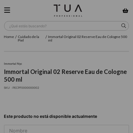
¿Qué estás buscando?
Cuidado de la
Immortal Original 02 Reserve Eau de Cologne 500
TÉRMINOS MÁS BUSCADOS
Piel
ml
1
.
wella
2
.
sow
Immortal Nyc
Immortal Original 02 Reserve Eau de Cologne
3
.
farmavita
500 ml
4
.
shampoo
:
PECPF0000000002
5
.
cepillo
6
.
gama
7
.
secador
8
.
loreal