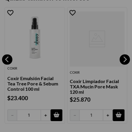
COXIR
COXIR
Coxir Emulsión Facial
Coxir Limpiador Facial
Tea Tree Pore & Sebum
TXA Mucin Pore Mask
Control 100 ml
120 ml
$
23
.
400
$
25
.
870
－
＋
－
＋