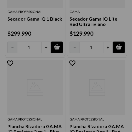
GAMA PROFESSIONAL
GAMA
Secador Gama IQ 1 Black
Secador Gama IQ Lite
Red Ultra liviano
$
299
.
990
$
129
.
990
－
＋
－
＋
GAMA PROFESSIONAL
GAMA PROFESSIONAL
Plancha Rizadora GA.MA
Plancha Rizadora GA.MA
iQ Perfetto 2 en 1 - Blue
iQ Perfetto 2 en 1 - Red