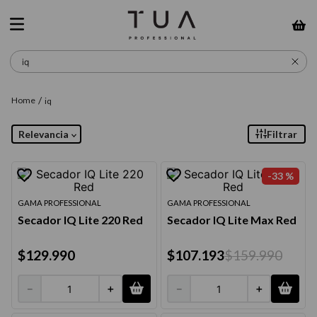
¿Qué estás buscando?
iq
Relevancia
Filtrar
-
33 %
GAMA PROFESSIONAL
GAMA PROFESSIONAL
Secador IQ Lite 220 Red
Secador IQ Lite Max Red
$
129
.
990
$
107
.
193
$
159
.
990
－
＋
－
＋