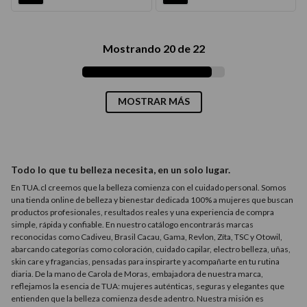
Mostrando
20 de 22
MOSTRAR MÁS
Todo lo que tu belleza necesita, en un solo lugar.
En TUA.cl creemos que la belleza comienza con el cuidado personal. Somos
una tienda online de belleza y bienestar dedicada 100% a mujeres que buscan
productos profesionales, resultados reales y una experiencia de compra
simple, rápida y confiable. En nuestro catálogo encontrarás marcas
reconocidas como Cadiveu, Brasil Cacau, Gama, Revlon, Zíta, TSC y Otowil,
abarcando categorías como coloración, cuidado capilar, electro belleza, uñas,
skin care y fragancias, pensadas para inspirarte y acompañarte en tu rutina
diaria. De la mano de Carola de Moras, embajadora de nuestra marca,
reflejamos la esencia de TUA: mujeres auténticas, seguras y elegantes que
entienden que la belleza comienza desde adentro. Nuestra misión es