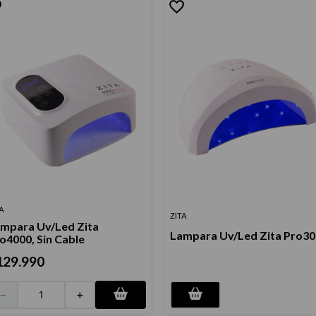
TA
ZITA
mpara Uv/Led Zita
Lampara Uv/Led Zita Pro3
o4000, Sin Cable
129
.
990
－
＋