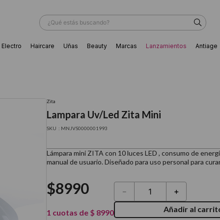
¿Qué estás buscando?
Electro
Haircare
Uñas
Beauty
Marcas
Lanzamientos
Antiage
ÁS BUSCADOS
Zita
Lampara Uv/Led Zita Mini
:
MNJVS0000001993
Lámpara mini ZITA con 10 luces LED , consumo de energí
manual de usuario. Diseñado para uso personal para curar
$
8990
－
＋
Añadir al carrit
ador
1
cuotas de
$
8990