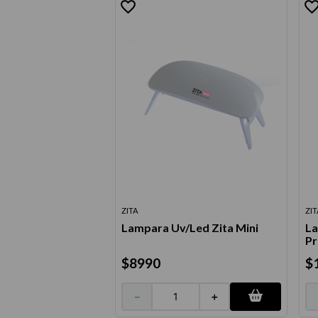
ZITA
ZI
Lampara Uv/Led Zita Mini
La
Pr
$
8990
$
－
＋