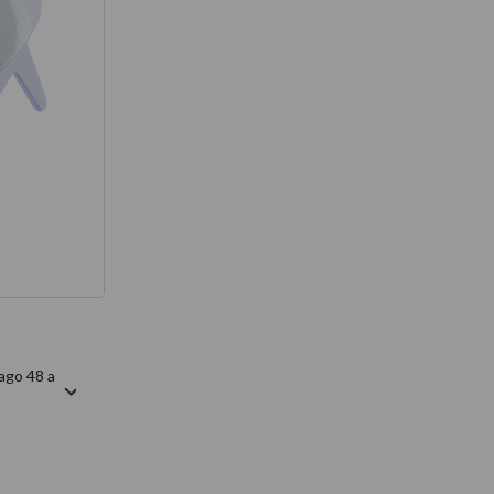
térmico
ago 48 a