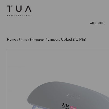
Coloración
TÉRMINOS M
1
.
wella
Lampara Uv/Led Zita Mini
Unas
Lámparas
2
.
sow
3
.
farmavita
4
.
shampoo
5
.
cepillo
6
.
gama
7
.
secador
8
.
loreal
9
.
acondicion