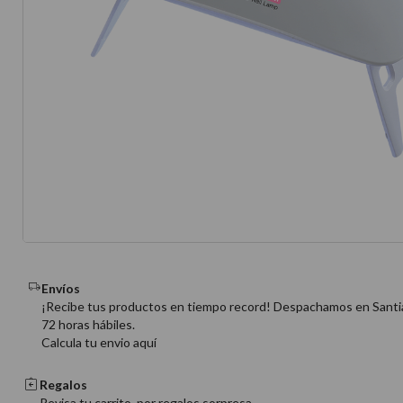
10
.
protector 
Envíos
¡Recibe tus productos en tiempo record! Despachamos en Santi
72 horas hábiles.
Calcula tu envio aquí
Regalos
Revisa tu carrito, por regalos sorpresa