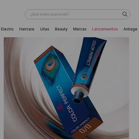
¿Qué estás buscando?
Electro
Haircare
Uñas
Beauty
Marcas
Lanzamientos
Antiage
ÁS BUSCADOS
ador