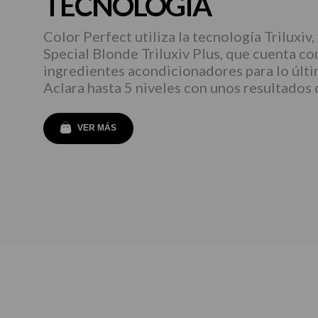
TECNOLOGÍA
Color Perfect utiliza la tecnología Triluxiv, 
Special Blonde Triluxiv Plus, que cuenta c
ingredientes acondicionadores para lo últi
Aclara hasta 5 niveles con unos resultados 
VER MÁS