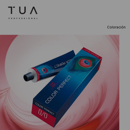
Coloración
TÉRMINOS M
1
.
wella
2
.
sow
3
.
farmavita
4
.
shampoo
5
.
cepillo
6
.
gama
7
.
secador
8
.
loreal
9
.
acondicion