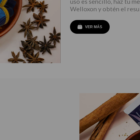
uso es sencillo, haz tu m
Welloxon y obtén el res
VER MÁS