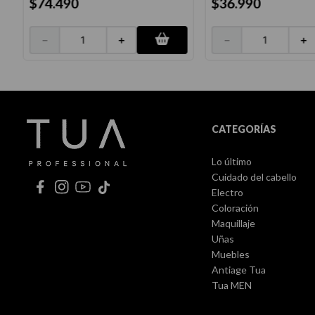
$
74
.
490
$
36
.
990
－
＋
－
＋
CATEGORÍAS
Lo último
Cuidado del cabello
Electro
Coloración
Maquillaje
Uñas
Muebles
Antiage Tua
Tua MEN