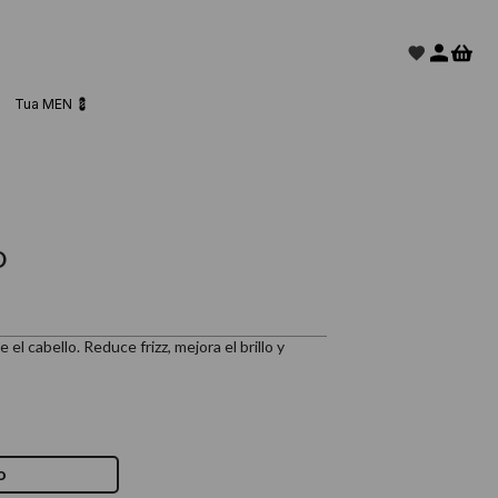
Tua MEN 💈
O
l cabello. Reduce frizz, mejora el brillo y
o