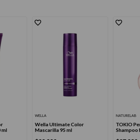
WELLA
NATURELAB
or
Wella Ultimate Color
TOKIO Per
 ml
Mascarilla 95 ml
Shampoo N