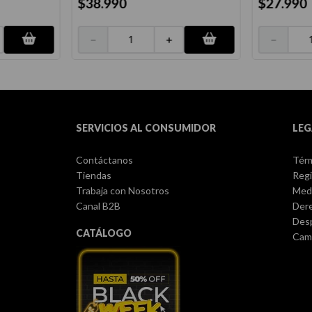
$
38
.
990
$
27
.
990
－
＋
－
SERVICIOS AL CONSUMIDOR
LEG
Contáctanos
Térm
Tiendas
Regi
Trabaja con Nosotros
Med
Canal B2B
Dere
Des
CATÁLOGO
Camb