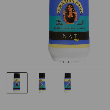
10
.
protector 