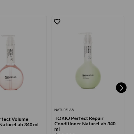
N
NATURELAB
TOKIO Perfect Repair
fect Volume
Conditioner NatureLab 340
atureLab 340 ml
E
ml
2