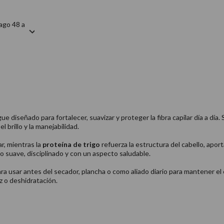
ago 48 a
e diseñado para fortalecer, suavizar y proteger la fibra capilar día a día
l brillo y la manejabilidad.
lar, mientras la
proteína de trigo
refuerza la estructura del cabello, apor
o suave, disciplinado y con un aspecto saludable.
para usar antes del secador, plancha o como aliado diario para mantener e
z o deshidratación.