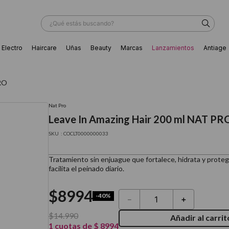
¿Qué estás buscando?
Electro
Haircare
Uñas
Beauty
Marcas
Lanzamientos
Antiage
ÁS BUSCADOS
PRO
Nat Pro
Leave In Amazing Hair 200 ml NAT PR
:
COCLT0000000033
Tratamiento sin enjuague que fortalece, hidrata y protege e
facilita el peinado diario.
$
8994
-
40%
－
＋
$
14
.
990
Añadir al carrit
ador
1
cuotas de
$
8994