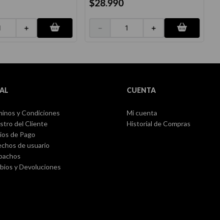
$
28
.
990
－
＋
＋
AL
CUENTA
inos y Condiciones
Mi cuenta
stro del Cliente
Historial de Compras
ios de Pago
chos de usuario
pachos
ios y Devoluciones