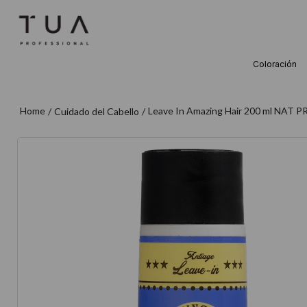
Coloración
TÉRMINOS M
1
.
wella
Leave In Amazing Hair 200 ml NAT 
Cuidado del Cabello
2
.
sow
3
.
farmavita
4
.
shampoo
5
.
cepillo
6
.
gama
7
.
secador
8
.
loreal
9
.
acondicion