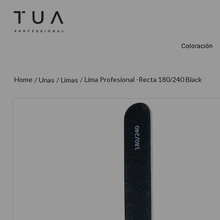
Coloración
TÉRMINOS M
1
.
wella
Lima Profesional -Recta 180/240 Black
Unas
Limas
2
.
sow
3
.
farmavita
4
.
shampoo
5
.
cepillo
6
.
gama
7
.
secador
8
.
loreal
9
.
acondicion