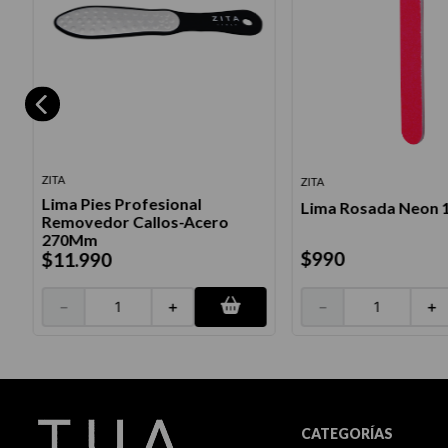
ZITA
ZITA
Lima Pies Profesional
Lima Rosada Neon 
Removedor Callos-Acero
270Mm
$
990
$
11
.
990
－
＋
－
＋
CATEGORÍAS