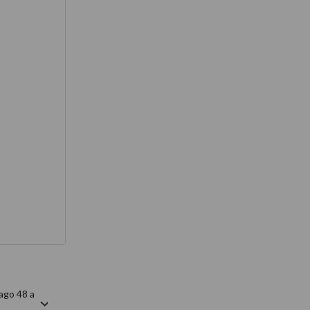
térmico
ago 48 a