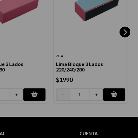
ZITA
Z
ue 3 Lados
Lima Bloque 3 Lados
L
80
220/240/280
$
1990
＋
－
＋
AL
CUENTA