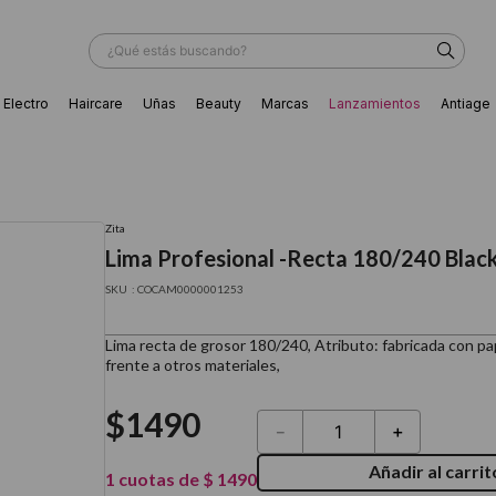
¿Qué estás buscando?
Electro
Haircare
Uñas
Beauty
Marcas
Lanzamientos
Antiage
ÁS BUSCADOS
Zita
Lima Profesional -Recta 180/240 Blac
:
COCAM0000001253
Lima recta de grosor 180/240, Atributo: fabricada con pa
frente a otros materiales,
$
1490
－
＋
Añadir al carrit
ador
1
cuotas de
$
1490