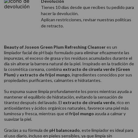
Devolución
Tienes 10 días desde que recibes tu pedido para
hacer la devolución.
Aplican restricciones, revisar nuestras politicas
de retracto.
Beauty of Joseon Green Plum Refreshing Cleanser
es un
limpiador facial de pH bajo formulado para eliminar eficazmente las
impurezas, el exceso de grasa y los residuos acumulados durante el
día sin alterar la barrera natural de la piel. Inspirado en la tradición de
la cosmética coreana, combina
extracto de ciruela verde (Green
Plum)
y
extracto de frijol mungo
, ingredientes conocidos por sus
propiedades purificantes, calmantes e hidratantes.
Su espuma suave limpia profundamente los poros mientras ayuda a
mantener el equilibrio de hidratación, evitando la sensación de
tirantez después del lavado. El
extracto de ciruela verde
, rico en
antioxidantes y ácidos orgánicos naturales, favorece una piel más
luminosa y fresca, mientras que el
frijol mungo
ayuda a calmar y
suavizar la piel.
Gracias a su fórmula de
pH balanceado
, este limpiador es ideal para
el uso diario, incluso en pieles sensibles, ya que limpia sin