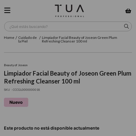
¿Qué estás buscando?
Cuidado de
Limpiador Facial Beauty of Joseon Green Plum
TÉRMINOS MÁS BUSCADOS
la Piel
Refreshing Cleanser 100 ml
1
.
wella
2
.
sow
Beauty of Joseon
Limpiador Facial Beauty of Joseon Green Plum
3
.
farmavita
Refreshing Cleanser 100 ml
4
.
shampoo
:
CCCGL0000000018
5
.
cepillo
Nuevo
6
.
gama
7
.
secador
8
.
loreal