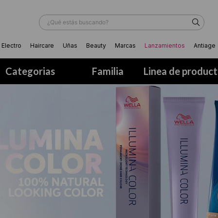
¿Qué estás buscando?
Electro
Haircare
Uñas
Beauty
Marcas
Lanzamientos
Antiage
ÁS BUSCADOS
Categorias
Familia
Linea de produc
ador