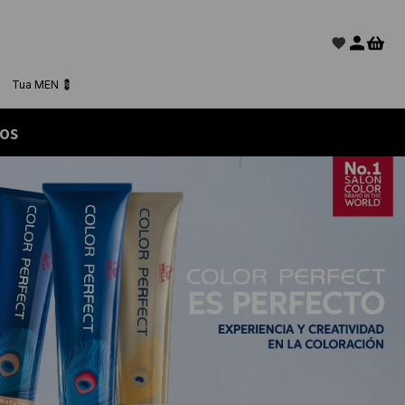
Tua MEN 💈
tos