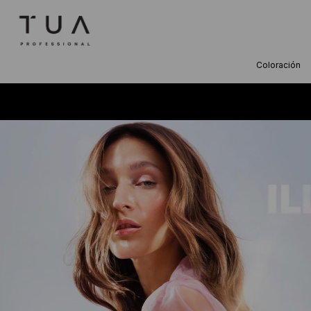
Coloración
TÉRMINOS M
1
.
wella
2
.
sow
3
.
farmavita
4
.
shampoo
5
.
cepillo
6
.
gama
7
.
secador
8
.
loreal
9
.
acondicion