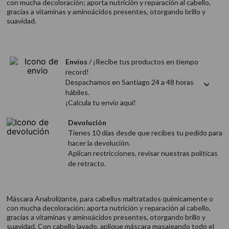
con mucha decoloración; aporta nutrición y reparación al cabello,
9
.
acondicionador
gracias a vitaminas y aminoácidos presentes, otorgando brillo y
suavidad.
10
.
protector térmico
Envíos
/ ¡Recibe tus productos en tiempo
record!
Despachamos en Santiago 24 a 48 horas
hábiles.
¡Calcula tu envío aquí!
Devolución
Tienes 10 días desde que recibes tu pedido para
hacer la devolución.
Aplican restricciones, revisar nuestras politicas
de retracto.
Máscara Anabolizante, para cabellos maltratados químicamente o
con mucha decoloración; aporta nutrición y reparación al cabello,
gracias a vitaminas y aminoácidos presentes, otorgando brillo y
suavidad. Con cabello lavado, aplique máscara masajeando todo el