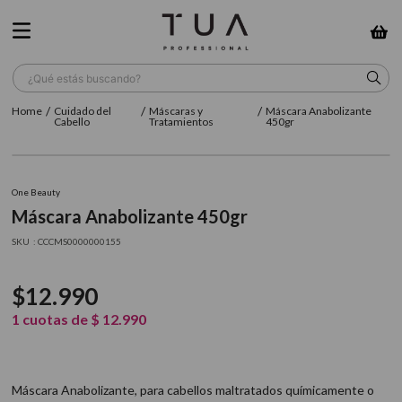
¿Qué estás buscando?
Cuidado del
Máscaras y
Máscara Anabolizante
TÉRMINOS MÁS BUSCADOS
Cabello
Tratamientos
450gr
1
.
wella
2
.
sow
One Beauty
Máscara Anabolizante 450gr
3
.
farmavita
:
CCCMS0000000155
4
.
shampoo
5
.
cepillo
$
12
.
990
6
.
gama
1
cuotas de
$
12
.
990
7
.
secador
8
.
loreal
Máscara Anabolizante, para cabellos maltratados químicamente o