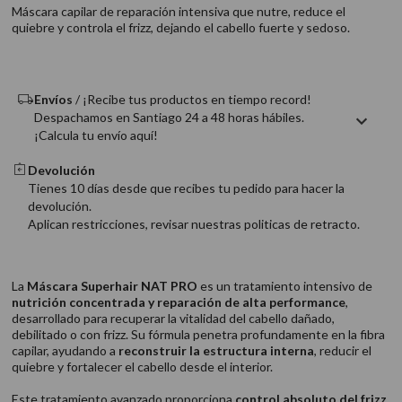
9
.
acondicionador
Máscara capilar de reparación intensiva que nutre, reduce el
quiebre y controla el frizz, dejando el cabello fuerte y sedoso.
10
.
protector térmico
Envíos
/ ¡Recibe tus productos en tiempo record!
Despachamos en Santiago 24 a 48 horas hábiles.
¡Calcula tu envío aquí!
Devolución
Tienes 10 días desde que recibes tu pedido para hacer la
devolución.
Aplican restricciones, revisar nuestras politicas de retracto.
La
Máscara Superhair NAT PRO
es un tratamiento intensivo de
nutrición concentrada y reparación de alta performance
,
desarrollado para recuperar la vitalidad del cabello dañado,
debilitado o con frizz. Su fórmula penetra profundamente en la fibra
capilar, ayudando a
reconstruir la estructura interna
, reducir el
quiebre y fortalecer el cabello desde el interior.
Este tratamiento avanzado proporciona
control absoluto del frizz
,