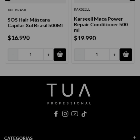
KARSEELL
XUL BRASIL
Karseell Maca Power
SOS Hair Máscara
Repair Conditioner 500
Capilar Xul Brasil 500Ml
ml
$
16
.
990
$
19
.
990
－
＋
－
＋
CATEGORÍAS