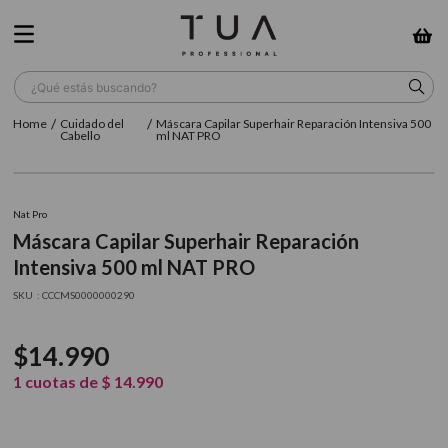
¿Qué estás buscando?
Cuidado del
Máscara Capilar Superhair Reparación Intensiva 500
TÉRMINOS MÁS BUSCADOS
Cabello
ml NAT PRO
1
.
wella
2
.
sow
Nat Pro
Máscara Capilar Superhair Reparación
3
.
farmavita
Intensiva 500 ml NAT PRO
4
.
shampoo
:
CCCMS0000000290
5
.
cepillo
$
14
.
990
6
.
gama
1
cuotas de
$
14
.
990
7
.
secador
8
.
loreal