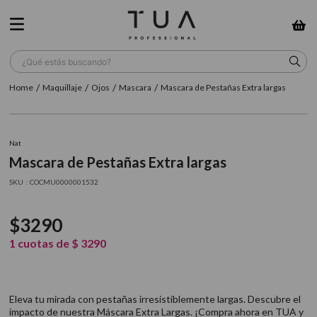
¿Qué estás buscando?
Maquillaje
Ojos
Mascara
Mascara de Pestañas Extra largas
TÉRMINOS MÁS BUSCADOS
1
.
wella
Nat
2
.
sow
Mascara de Pestañas Extra largas
3
.
farmavita
:
COCMU0000001532
4
.
shampoo
$
3290
5
.
cepillo
1
cuotas de
$
3290
6
.
gama
7
.
secador
Eleva tu mirada con pestañas irresistiblemente largas. Descubre el
8
.
loreal
impacto de nuestra Máscara Extra Largas. ¡Compra ahora en TUA y