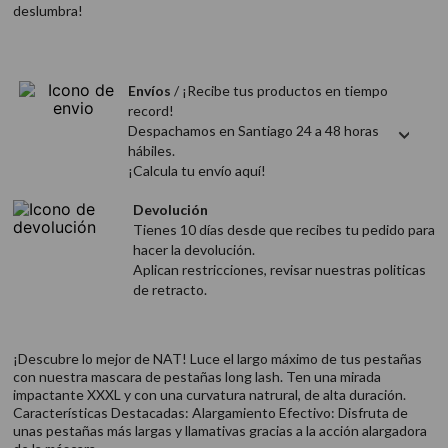
deslumbra!
9
.
acondicionador
10
.
protector térmico
Envíos
/ ¡Recibe tus productos en tiempo
record!
Despachamos en Santiago 24 a 48 horas
hábiles.
¡Calcula tu envío aquí!
Devolución
Tienes 10 días desde que recibes tu pedido para
hacer la devolución.
Aplican restricciones, revisar nuestras politicas
de retracto.
¡Descubre lo mejor de NAT! Luce el largo máximo de tus pestañas
con nuestra mascara de pestañas long lash. Ten una mirada
impactante XXXL y con una curvatura natrural, de alta duración.
Características Destacadas: Alargamiento Efectivo: Disfruta de
unas pestañas más largas y llamativas gracias a la acción alargadora