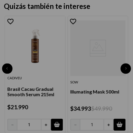
Quizás también te interese
CADIVEU
SOW
Brasil Cacau Gradual
Illumating Mask 500ml
Smooth Serum 215ml
$
21
.
990
$
34
.
993
$
49
.
990
－
＋
－
＋