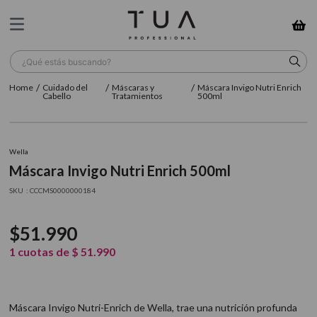
¿Qué estás buscando?
Cuidado del
Máscaras y
Máscara Invigo Nutri Enrich
TÉRMINOS MÁS BUSCADOS
Cabello
Tratamientos
500ml
1
.
wella
2
.
sow
Wella
Máscara Invigo Nutri Enrich 500ml
3
.
farmavita
:
CCCMS0000000184
4
.
shampoo
5
.
cepillo
$
51
.
990
6
.
gama
1
cuotas de
$
51
.
990
7
.
secador
8
.
loreal
Máscara Invigo Nutri-Enrich de Wella, trae una nutrición profunda