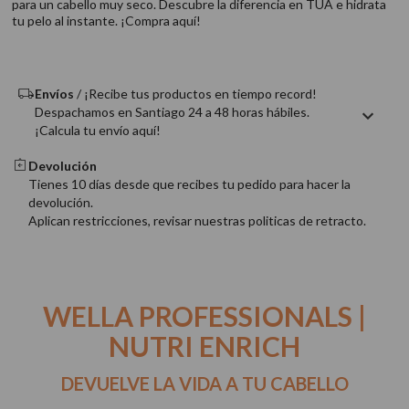
para un cabello muy seco. Descubre la diferencia en TUA e hidrata
9
.
acondicionador
tu pelo al instante. ¡Compra aquí!
10
.
protector térmico
Envíos
/ ¡Recibe tus productos en tiempo record!
Despachamos en Santiago 24 a 48 horas hábiles.
¡Calcula tu envío aquí!
Devolución
Tienes 10 días desde que recibes tu pedido para hacer la
devolución.
Aplican restricciones, revisar nuestras politicas de retracto.
WELLA PROFESSIONALS |
NUTRI ENRICH
DEVUELVE LA VIDA A TU CABELLO