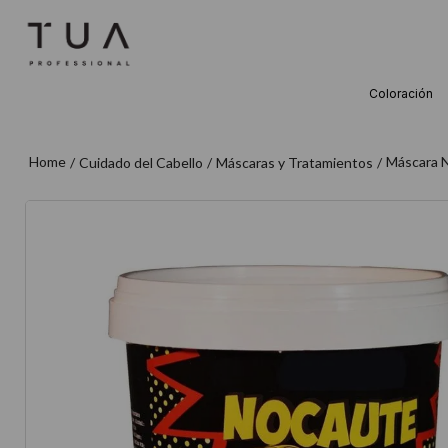
Coloración
TÉRMINOS M
1
.
wella
Máscara 
Cuidado del Cabello
Máscaras y Tratamientos
2
.
sow
3
.
farmavita
4
.
shampoo
5
.
cepillo
6
.
gama
7
.
secador
8
.
loreal
9
.
acondicion