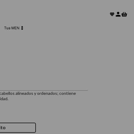
Tua MEN 💈
 cabellos alineados y ordenados; contiene
idad.
ito