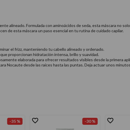
ente alineado. Formulada con aminoácidos de seda, esta máscara no solo el
hacen de esta máscara un paso esencial en tu rutina de cuidado capilar.
inar el frizz, manteniendo tu cabello alineado y ordenado.
ue proporcionan hidratación intensa, brillo y suavidad.
samente elaborada para ofrecer resultados visibles desde la primera apli
cara Nocaute desde las raíces hasta las puntas. Deja actuar unos minuto
-
35 %
-
30 %