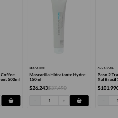
SEBASTIAN
XUL BRASIL
 Coffee
Mascarilla Hidratante Hydre
Paso 2 Tra
ment 500ml
150ml
Xul Brasil
$
26
.
243
$
37
.
490
$
101
.
99
－
＋
－