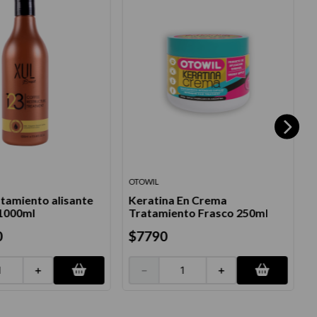
OTOWIL
L
tamiento alisante
Keratina En Crema
 1000ml
Tratamiento Frasco 250ml
0
$
7790
＋
－
＋