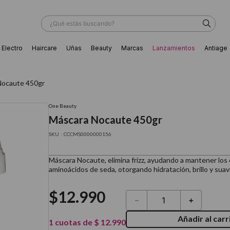
¿Qué estás buscando?
Electro
Haircare
Uñas
Beauty
Marcas
Lanzamientos
Antiage
ÁS BUSCADOS
Nocaute 450gr
One Beauty
Máscara Nocaute 450gr
:
CCCMS0000000156
Máscara Nocaute, elimina frizz, ayudando a mantener los
aminoácidos de seda, otorgando hidratación, brillo y suav
$
12
.
990
－
＋
Añadir al carr
ador
1
cuotas de
$
12
.
990