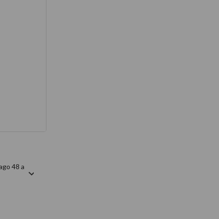
térmico
ago 48 a