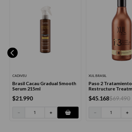
CADIVEU
XUL BRASIL
Brasil Cacau Gradual Smooth
Paso 2 Tratamiento
Serum 215ml
Restructure Treat
$
21
.
990
$
45
.
168
$
69
.
490
－
＋
－
＋