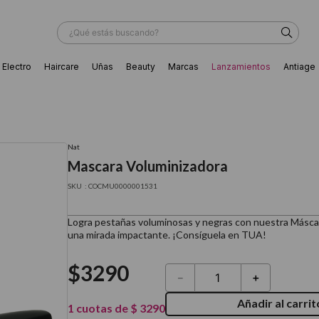
¿Qué estás buscando?
Electro
Haircare
Uñas
Beauty
Marcas
Lanzamientos
Antiage
ÁS BUSCADOS
Nat
Mascara Voluminizadora
:
COCMU0000001531
Logra pestañas voluminosas y negras con nuestra Máscar
una mirada impactante. ¡Consíguela en TUA!
$
3290
－
＋
Añadir al carrit
ador
1
cuotas de
$
3290