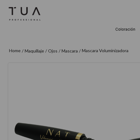
Coloración
TÉRMINOS M
1
.
wella
Mascara Voluminizadora
Maquillaje
Ojos
Mascara
2
.
sow
3
.
farmavita
4
.
shampoo
5
.
cepillo
6
.
gama
7
.
secador
8
.
loreal
9
.
acondicion