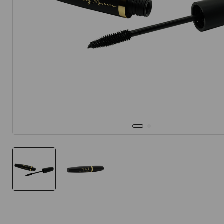
10
.
protector 