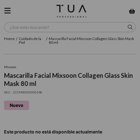
¿Qué estás buscando?
Cuidado de la
Mascarilla Facial Mixsoon Collagen Glass Skin Mask
TÉRMINOS MÁS BUSCADOS
Piel
80 ml
1
.
wella
2
.
sow
Mixsoon
Mascarilla Facial Mixsoon Collagen Glass Skin
3
.
farmavita
Mask 80 ml
4
.
shampoo
:
CCCMS0000000348
5
.
cepillo
Nuevo
6
.
gama
7
.
secador
8
.
loreal