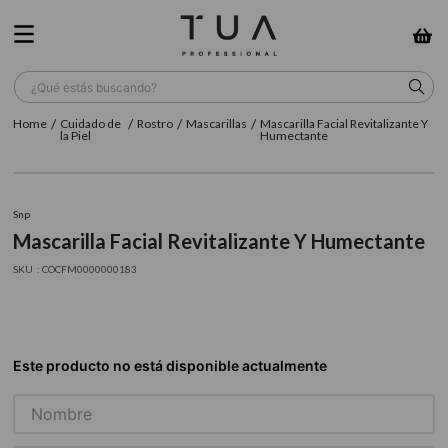
¿Qué estás buscando?
Cuidado de
Rostro
Mascarillas
Mascarilla Facial Revitalizante Y
TÉRMINOS MÁS BUSCADOS
la Piel
Humectante
1
.
wella
2
.
sow
Snp
Mascarilla Facial Revitalizante Y Humectante
3
.
farmavita
:
COCFM0000000183
4
.
shampoo
5
.
cepillo
6
.
gama
7
.
secador
8
.
loreal