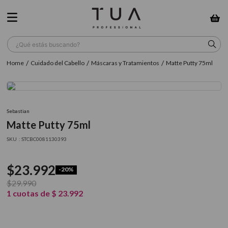
¿Qué estás buscando?
Cuidado del Cabello
Máscaras y Tratamientos
Matte Putty 75ml
TÉRMINOS MÁS BUSCADOS
1
.
wella
2
.
sow
Sebastian
Matte Putty 75ml
3
.
farmavita
:
STCBC0081130393
4
.
shampoo
5
.
cepillo
$
23
.
992
-
20%
6
.
gama
$
29
.
990
1
cuotas de
$
23
.
992
7
.
secador
8
.
loreal