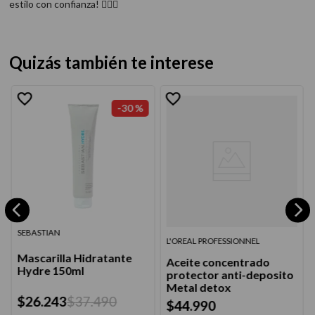
estilo con confianza! 💇‍♂️✨
Quizás también te interese
-
30 %
SEBASTIAN
L'OREAL PROFESSIONNEL
Mascarilla Hidratante
Aceite concentrado
Hydre 150ml
protector anti-deposito
Metal detox
$
26
.
243
$
37
.
490
$
44
.
990