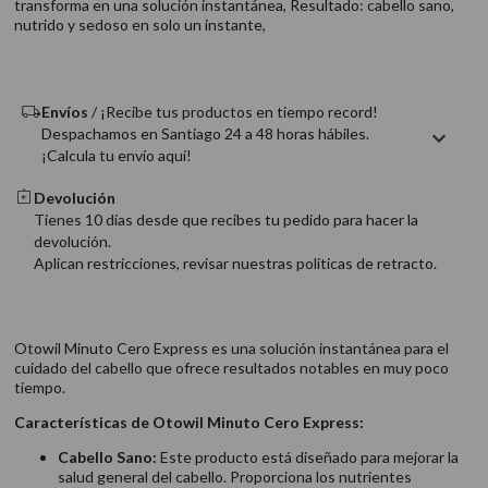
transforma en una solución instantánea, Resultado: cabello sano,
9
.
acondicionador
nutrido y sedoso en solo un instante,
10
.
protector térmico
Envíos
/ ¡Recibe tus productos en tiempo record!
Despachamos en Santiago 24 a 48 horas hábiles.
¡Calcula tu envío aquí!
Devolución
Tienes 10 días desde que recibes tu pedido para hacer la
devolución.
Aplican restricciones, revisar nuestras politicas de retracto.
Otowil Minuto Cero Express es una solución instantánea para el
cuidado del cabello que ofrece resultados notables en muy poco
tiempo.
Características de Otowil Minuto Cero Express:
Cabello Sano:
Este producto está diseñado para mejorar la
salud general del cabello. Proporciona los nutrientes