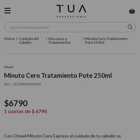
¿Qué estás buscando?
Cuidado del
Máscaras y
Minuto Cero Tratamiento
TÉRMINOS MÁS BUSCADOS
Cabello
Tratamientos
Pote 250ml
1
.
wella
2
.
sow
Otowil
Minuto Cero Tratamiento Pote 250ml
3
.
farmavita
:
CCCTR0000000350
4
.
shampoo
5
.
cepillo
$
6790
6
.
gama
1
cuotas de
$
6790
7
.
secador
8
.
loreal
Con Otowil Minuto Cero Express el cuidado de tu cabello se