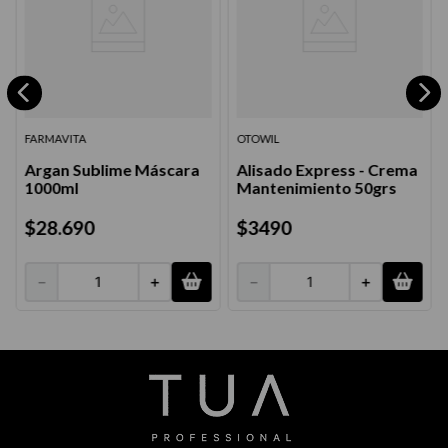
FARMAVITA
OTOWIL
Argan Sublime Máscara
Alisado Express - Crema
1000ml
Mantenimiento 50grs
$
28
.
690
$
3490
－
＋
－
＋