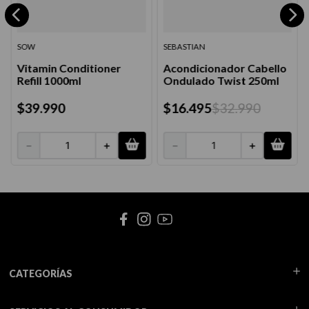
SOW
SEBASTIAN
Vitamin Conditioner
Acondicionador Cabello
Refill 1000ml
Ondulado Twist 250ml
$
39
.
990
$
16
.
495
$
32
.
990
－
＋
－
＋
CATEGORÍAS