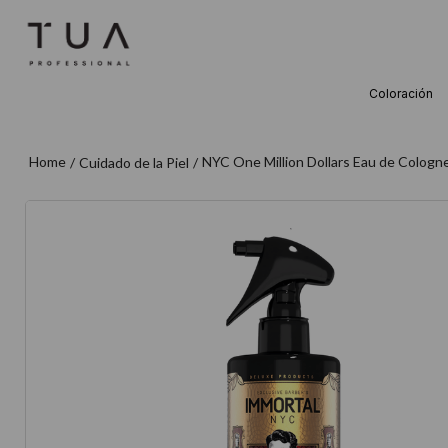
Coloración
TÉRMINOS M
1
.
wella
NYC One Million Dollars Eau de Cologn
Cuidado de la Piel
2
.
sow
3
.
farmavita
4
.
shampoo
5
.
cepillo
6
.
gama
7
.
secador
8
.
loreal
9
.
acondicion