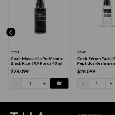
COXIR
COXIR
Coxir Mascarilla Purificante
Coxir Sérum Facial 
Black Rice TXA Poros 40 ml
Péptidos Reafirman
$
28
.
099
$
28
.
099
－
＋
－
＋