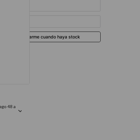
térmico
ago 48 a