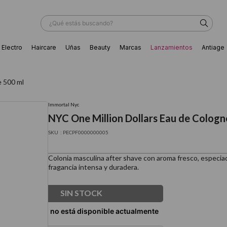
¿Qué estás buscando?
Electro
Haircare
Uñas
Beauty
Marcas
Lanzamientos
Antiage
ÁS BUSCADOS
e 500 ml
Immortal Nyc
NYC One Million Dollars Eau de Cologn
:
PECPF0000000005
Colonia masculina after shave con aroma fresco, especiad
fragancia intensa y duradera.
SIN STOCK
ador