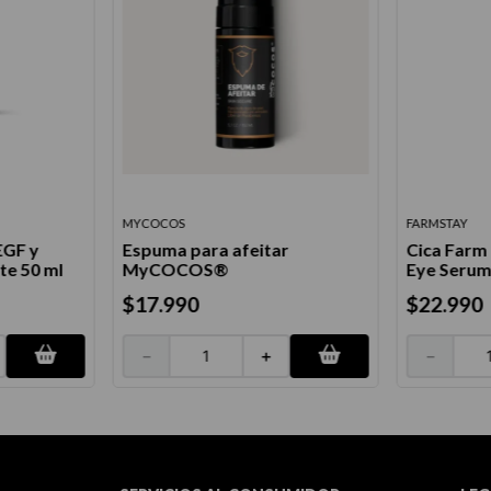
MYCOCOS
FARMSTAY
EGF y
Espuma para afeitar
Cica Farm 
te 50 ml
MyCOCOS®
Eye Serum
$
17
.
990
$
22
.
990
－
＋
－