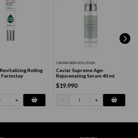
CAVIAR SKIN SOLUTION
M
Revitalizing Rolling
Caviar Supreme Age-
 Farmstay
Rejuvenating Serum 40 ml
H
$
19
.
990
＋
－
＋