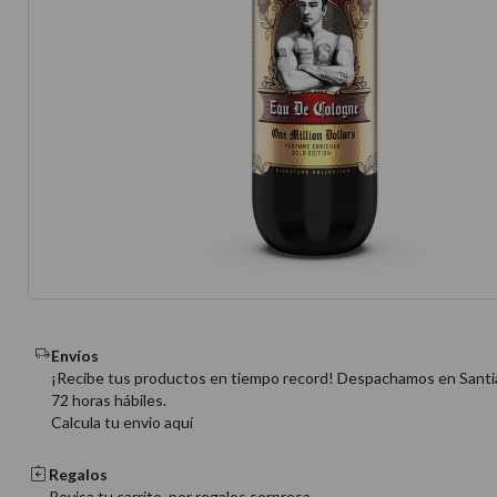
10
.
protector 
Envíos
¡Recibe tus productos en tiempo record! Despachamos en Santi
72 horas hábiles.
Calcula tu envio aquí
Regalos
Revisa tu carrito, por regalos sorpresa