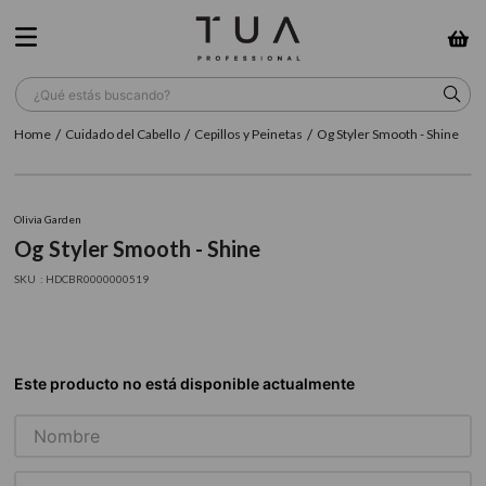
¿Qué estás buscando?
Cuidado del Cabello
Cepillos y Peinetas
Og Styler Smooth - Shine
TÉRMINOS MÁS BUSCADOS
1
.
wella
Olivia Garden
2
.
sow
Og Styler Smooth - Shine
3
.
farmavita
:
HDCBR0000000519
4
.
shampoo
5
.
cepillo
6
.
gama
7
.
secador
8
.
loreal