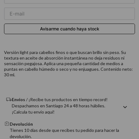
9
.
acondicionador
10
.
protector térmico
Versión light para cabellos finos o que buscan brillo sin peso. Su
textura en aceite de absorción instantánea no deja residuos ni
sensación pegajosa. Aplica una pequeña cantidad de medios a
puntas en cabello húmedo o seco y no enjuagues. Contenido neto:
30 ml.
Envíos
/ ¡Recibe tus productos en tiempo record!
Despachamos en Santiago 24 a 48 horas hábiles.
¡Calcula tu envío aquí!
Devolución
Tienes 10 días desde que recibes tu pedido para hacer la
devolución.