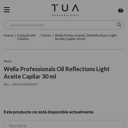
¿Qué estás buscando?
Cuidado del
Packs
Wella Professionals Oil Reflections Light
TÉRMINOS MÁS BUSCADOS
Cabello
Aceite Capilar 30 ml
1
.
wella
2
.
sow
Wella
Wella Professionals Oil Reflections Light
3
.
farmavita
Aceite Capilar 30 ml
4
.
shampoo
:
COCOL0000000037
5
.
cepillo
6
.
gama
7
.
secador
8
.
loreal