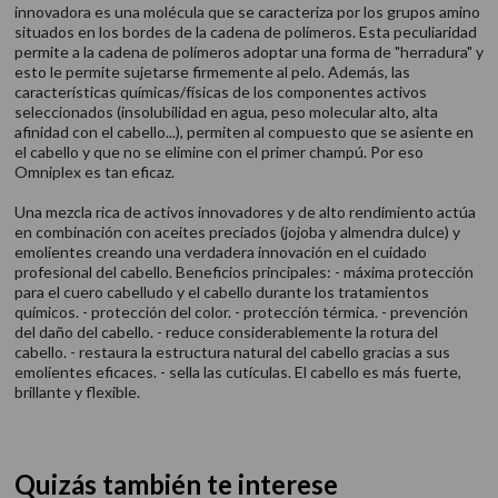
innovadora es una molécula que se caracteriza por los grupos amino
situados en los bordes de la cadena de polímeros. Esta peculiaridad
permite a la cadena de polímeros adoptar una forma de "herradura" y
esto le permite sujetarse firmemente al pelo. Además, las
características químicas/físicas de los componentes activos
seleccionados (insolubilidad en agua, peso molecular alto, alta
afinidad con el cabello...), permiten al compuesto que se asiente en
el cabello y que no se elimine con el primer champú. Por eso
Omniplex es tan eficaz.
Una mezcla rica de activos innovadores y de alto rendimiento actúa
en combinación con aceites preciados (jojoba y almendra dulce) y
emolientes creando una verdadera innovación en el cuidado
profesional del cabello. Beneficios principales: - máxima protección
para el cuero cabelludo y el cabello durante los tratamientos
químicos. - protección del color. - protección térmica. - prevención
del daño del cabello. - reduce considerablemente la rotura del
cabello. - restaura la estructura natural del cabello gracias a sus
emolientes eficaces. - sella las cutículas. El cabello es más fuerte,
brillante y flexible.
Quizás también te interese