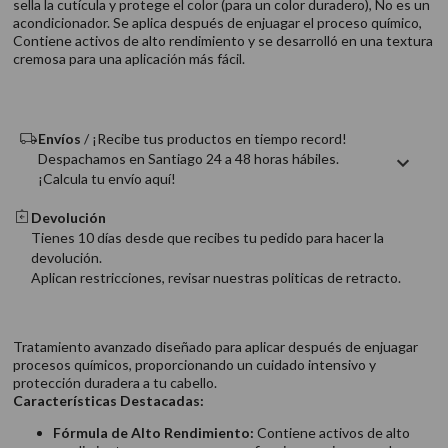
sella la cutícula y protege el color (para un color duradero), No es un
9
.
acondicionador
acondicionador. Se aplica después de enjuagar el proceso químico,
Contiene activos de alto rendimiento y se desarrolló en una textura
10
.
protector térmico
cremosa para una aplicación más fácil.
Envíos
/ ¡Recibe tus productos en tiempo record!
Despachamos en Santiago 24 a 48 horas hábiles.
¡Calcula tu envío aquí!
Devolución
Tienes 10 días desde que recibes tu pedido para hacer la
devolución.
Aplican restricciones, revisar nuestras politicas de retracto.
Tratamiento avanzado diseñado para aplicar después de enjuagar
procesos químicos, proporcionando un cuidado intensivo y
protección duradera a tu cabello.
Características Destacadas:
Fórmula de Alto Rendimiento:
Contiene activos de alto