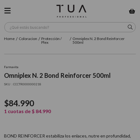
¿Qué estás buscando?
Coloracion
Protección /
Omniplex N. 2 Bond Reinforcer
TÉRMINOS MÁS BUSCADOS
Plex
500ml
1
.
wella
2
.
sow
Farmavita
Omniplex N. 2 Bond Reinforcer 500ml
3
.
farmavita
:
CCCTR0000000218
4
.
shampoo
5
.
cepillo
$
84
.
990
6
.
gama
1
cuotas de
$
84
.
990
7
.
secador
8
.
loreal
BOND REINFORCER estabiliza los enlaces, nutre en profundidad,