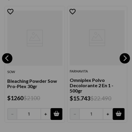
FARMAVITA
SOW
Omniplex Polvo
Bleaching Powder Sow
Decolorante 2 En 1 -
Pro-Plex 30gr
500gr
$
1260
$
2100
$
15
.
743
$
22
.
490
－
＋
－
＋