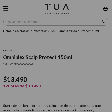
¿Qué estás buscando?
Coloracion
Protección / Plex
Omniplex Scalp Protect 150ml
TÉRMINOS MÁS BUSCADOS
1
.
wella
Farmavita
2
.
sow
Omniplex Scalp Protect 150ml
3
.
farmavita
:
CRCDC0000000062
4
.
shampoo
$
13
.
490
5
.
cepillo
1
cuotas de
$
13
.
490
6
.
gama
7
.
secador
Suero de acción protectora y calmante de cuero cabelludo, que
8
.
loreal
asegura la comodidad durante los servicios de Coloracion y