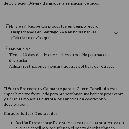
deColoracion. Alivia y disminuye la sensación de picor,
9
.
acondicionador
10
.
protector térmico
Envíos
/ ¡Recibe tus productos en tiempo record!
Despachamos en Santiago 24 a 48 horas hábiles.
¡Calcula tu envío aquí!
Devolución
Tienes 10 días desde que recibes tu pedido para hacer la
devolución.
Aplican restricciones, revisar nuestras politicas de retracto.
El
Suero Protector y Calmante para el Cuero Cabelludo
está
especialmente formulado para proporcionar una barrera protectora
y aliviar las molestias durante los servicios de coloración y
decoloración.
Características Destacadas:
Acción Protectora:
Este suero crea una capa protectora en
el cuero cabelludo, reduciendo el riesgo de irritaciones y