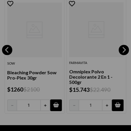
FARMAVITA
SOW
Omniplex Polvo
Bleaching Powder Sow
Decolorante 2 En 1 -
Pro-Plex 30gr
500gr
$
1260
$
2100
$
15
.
743
$
22
.
490
－
＋
－
＋