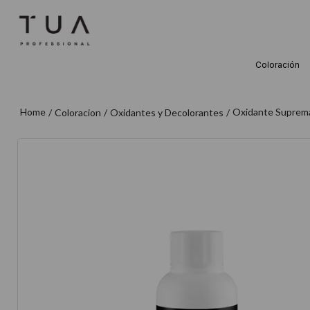
Coloración
TÉRMINOS M
1
.
wella
Oxidante Suprema
Coloracion
Oxidantes y Decolorantes
2
.
sow
3
.
farmavita
4
.
shampoo
5
.
cepillo
6
.
gama
7
.
secador
8
.
loreal
9
.
acondicion