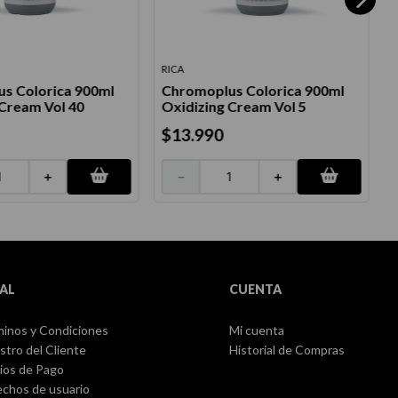
RICA
F
s Colorica 900ml
Chromoplus Colorica 900ml
O
 Cream Vol 40
Oxidizing Cream Vol 5
$
13
.
990
＋
－
＋
AL
CUENTA
inos y Condiciones
Mi cuenta
stro del Cliente
Historial de Compras
ios de Pago
chos de usuario