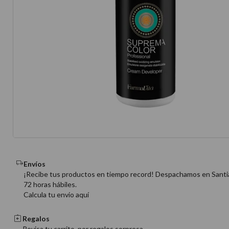
10
.
protector 
Envíos
¡Recibe tus productos en tiempo record! Despachamos en Santi
72 horas hábiles.
Calcula tu envio aquí
Regalos
Revisa tu carrito, por regalos sorpresa