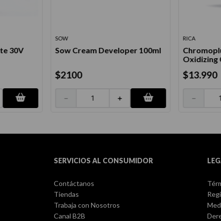
SOW
RICA
te 30V
Sow Cream Developer 100ml
Chromoplu
Oxidizing
$
2100
$
13
.
990
－
＋
－
SERVICIOS AL CONSUMIDOR
LEG
Contáctanos
Térm
Tiendas
Regi
Trabaja con Nosotros
Med
Canal B2B
Dere