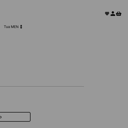
Tua MEN 💈
o