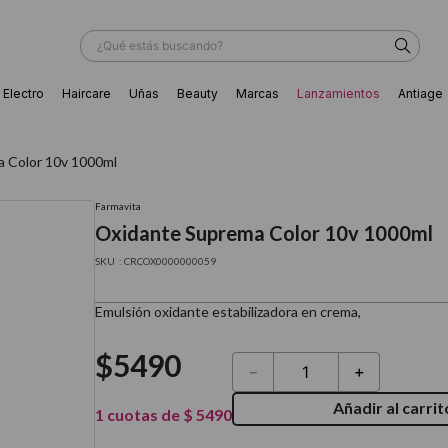
¿Qué estás buscando?
Electro
Haircare
Uñas
Beauty
Marcas
Lanzamientos
Antiage
ÁS BUSCADOS
 Color 10v 1000ml
Farmavita
Oxidante Suprema Color 10v 1000ml
:
CRCOX0000000059
Emulsión oxidante estabilizadora en crema,
$
5490
－
＋
Añadir al carrit
1
cuotas de
$
5490
ador