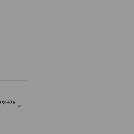
térmico
ago 48 a