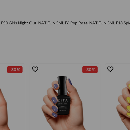
5ML F50 Girls Night Out, NAT FUN 5ML F6 Pop Rose, NAT FUN 5ML F13 S
-
30 %
-
30 %