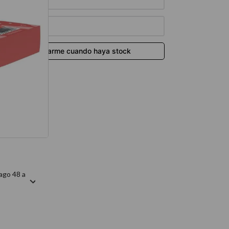
térmico
ago 48 a