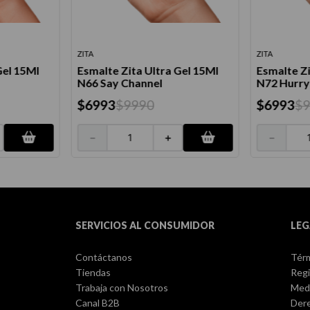
ZITA
ZITA
Gel 15Ml
Esmalte Zita Ultra Gel 15Ml
Esmalte Zi
N66 Say Channel
N72 Hurry
$
6993
$
9990
$
6993
$
－
＋
－
SERVICIOS AL CONSUMIDOR
LEG
Contáctanos
Térm
Tiendas
Regi
Trabaja con Nosotros
Med
Canal B2B
Dere