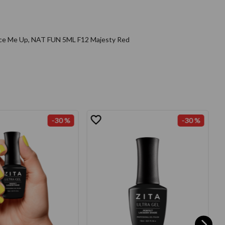
pice Me Up, NAT FUN 5ML F12 Majesty Red
-
30 %
-
30 %