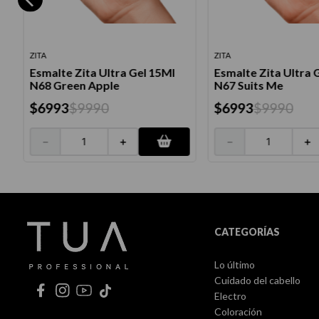
ZITA
ZITA
Esmalte Zita Ultra Gel 15Ml
Esmalte Zita Ultra 
N68 Green Apple
N67 Suits Me
$
6993
$
9990
$
6993
$
9990
－
＋
－
＋
CATEGORÍAS
Lo último
Cuidado del cabello
Electro
Coloración