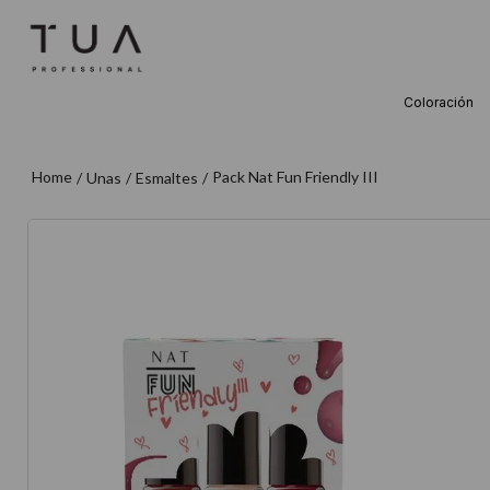
Coloración
TÉRMINOS M
1
.
wella
Pack Nat Fun Friendly III
Unas
Esmaltes
2
.
sow
3
.
farmavita
4
.
shampoo
5
.
cepillo
6
.
gama
7
.
secador
8
.
loreal
9
.
acondicion