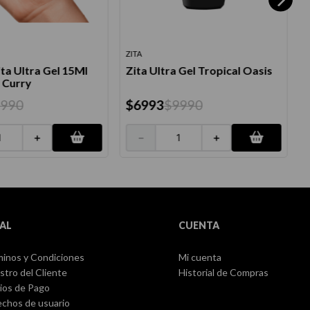
ZITA
N
ta Ultra Gel 15Ml
Zita Ultra Gel Tropical Oasis
G
 Curry
9990
$
6993
$
9990
＋
－
＋
AL
CUENTA
inos y Condiciones
Mi cuenta
stro del Cliente
Historial de Compras
ios de Pago
chos de usuario