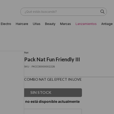
¿Qué estás buscando?
Electro
Haircare
Uñas
Beauty
Marcas
Lanzamientos
Antiage
ÁS BUSCADOS
Nat
Pack Nat Fun Friendly III
:
PKCCO0000002228
COMBO NAT GEL EFFECT IN LOVE
SIN STOCK
ador