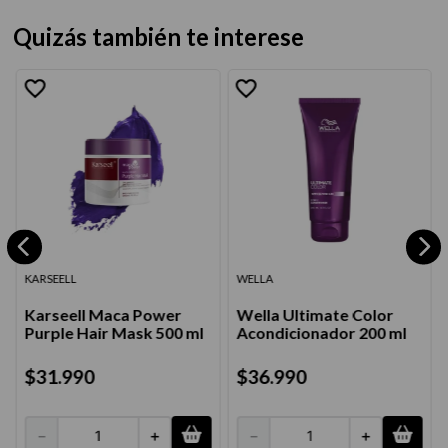
Quizás también te interese
KARSEELL
WELLA
Karseell Maca Power
Wella Ultimate Color
Purple Hair Mask 500 ml
Acondicionador 200 ml
$
31
.
990
$
36
.
990
－
＋
－
＋