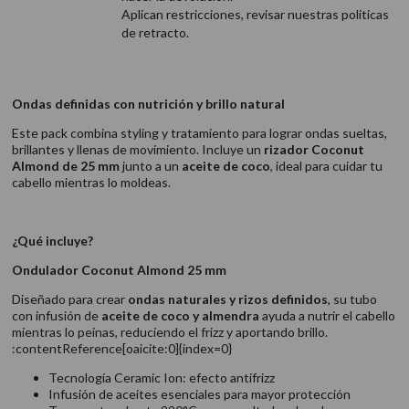
Aplican restricciones, revisar nuestras politicas
de retracto.
Ondas definidas con nutrición y brillo natural
Este pack combina styling y tratamiento para lograr ondas sueltas,
brillantes y llenas de movimiento. Incluye un
rizador Coconut
Almond de 25 mm
junto a un
aceite de coco
, ideal para cuidar tu
cabello mientras lo moldeas.
¿Qué incluye?
Ondulador Coconut Almond 25 mm
Diseñado para crear
ondas naturales y rizos definidos
, su tubo
con infusión de
aceite de coco y almendra
ayuda a nutrir el cabello
mientras lo peinas, reduciendo el frizz y aportando brillo.
:contentReference[oaicite:0]{index=0}
Tecnología Ceramic Ion: efecto antifrizz
Infusión de aceites esenciales para mayor protección