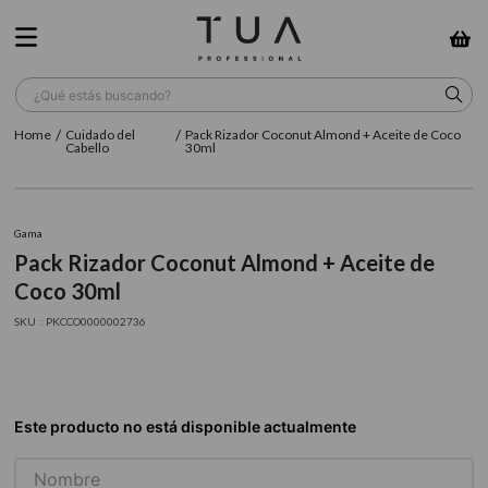
¿Qué estás buscando?
Cuidado del
Pack Rizador Coconut Almond + Aceite de Coco
TÉRMINOS MÁS BUSCADOS
Cabello
30ml
1
.
wella
2
.
sow
Gama
Pack Rizador Coconut Almond + Aceite de
3
.
farmavita
Coco 30ml
4
.
shampoo
:
PKCCO0000002736
5
.
cepillo
6
.
gama
7
.
secador
8
.
loreal