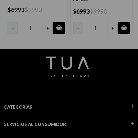
$
6993
$
9990
$
6993
$
9990
－
＋
－
＋
CATEGORÍAS
SERVICIOS AL CONSUMIDOR