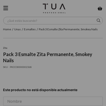
¿Qué estás buscando?
Unas
Esmaltes
Pack 3 Esmalte Zita Permanente, Smokey Nails
TÉRMINOS MÁS BUSCADOS
1
.
wella
Zita
2
.
sow
Pack 3 Esmalte Zita Permanente, Smokey
3
.
farmavita
Nails
4
.
shampoo
:
PKCCO0000002368
5
.
cepillo
6
.
gama
7
.
secador
8
.
loreal