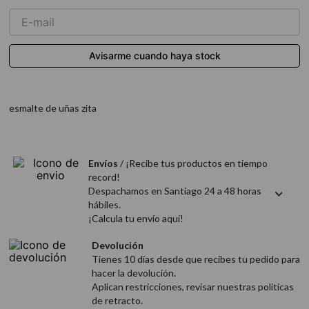
9
.
acondicionador
10
.
protector térmico
esmalte de uñas zita
Envíos
/ ¡Recibe tus productos en tiempo
record!
Despachamos en Santiago 24 a 48 horas
hábiles.
¡Calcula tu envío aquí!
Devolución
Tienes 10 días desde que recibes tu pedido para
hacer la devolución.
Aplican restricciones, revisar nuestras politicas
de retracto.