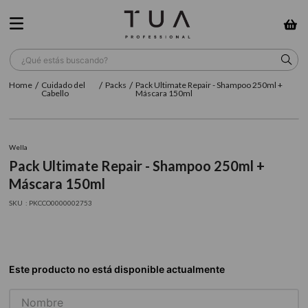
¿Qué estás buscando?
Cuidado del
Packs
Pack Ultimate Repair - Shampoo 250ml +
TÉRMINOS MÁS BUSCADOS
Cabello
Máscara 150ml
1
.
wella
2
.
sow
Wella
Pack Ultimate Repair - Shampoo 250ml +
3
.
farmavita
Máscara 150ml
4
.
shampoo
:
PKCCO0000002753
5
.
cepillo
6
.
gama
7
.
secador
8
.
loreal