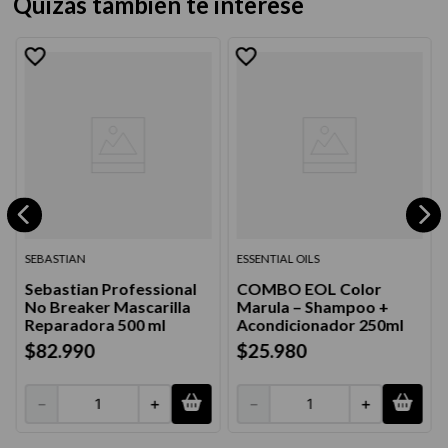
Quizás también te interese
SEBASTIAN
ESSENTIAL OILS
Sebastian Professional
COMBO EOL Color
No Breaker Mascarilla
Marula – Shampoo +
Reparadora 500 ml
Acondicionador 250ml
$
82
.
990
$
25
.
980
－
＋
－
＋